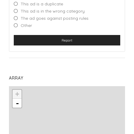
This ad is a duplicate
This ad is in the wrong category
The ad goes against posting rules
Other
Report
ARRAY
+
-