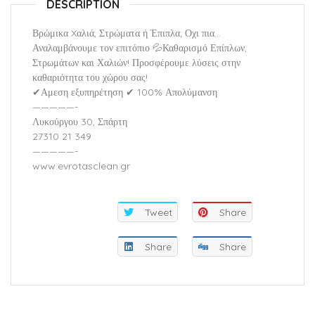
DESCRIPTION
Βρώμικα Xαλιά, Στρώματα ή Έπιπλα; Οχι πια…
Αναλαμβάνουμε τον επιτόπιο 💦Καθαρισμό Επίπλων,
Στρωμάτων και Χαλιών! Προσφέρουμε λύσεις στην
καθαριότητα του χώρου σας!
✔Αμεση εξυπηρέτηση ✔ 100% Απολύμανση
—————-
Λυκούργου 30, Σπάρτη
27310 21 349
—————-
www.evrotasclean.gr
Tweet
Share
Share
Share