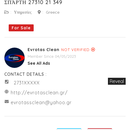
ΣΠΆΡΤΗ 27310 21 349
:
Υπηρεσίες
:
Greece
For Sale
Evrotas Clean
NOT VERIFIED
Member Since 04/05/2023
See All Ads
CONTACT DETAILS :
Reveal
2731XXXXX
http://evrotasclean.gr/
evrotassclean@yahoo.gr