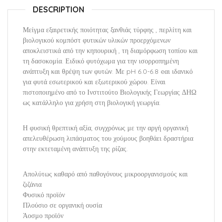
DESCRIPTION
Μείγμα εξαιρετικής ποιότητας ξανθιάς τύρφης , περλίτη και
βιολογικού κομπόστ φυτικών υλικών προερχόμενων
αποκλειστικά από την κηπουρική , τη διαμόρφωση τοπίου και
τη δασοκομία. Ειδικό φυτόχωμα για την ισορροπημένη
ανάπτυξη και θρέψη των φυτών. Με pH 6.0-6.8 eαι ιδανικό
για φυτά εσωτερικού και εξωτερικού χώρου. Είναι
πιστοποιημένο από το Ινστιτούτο Βιολογικής Γεωργίας ΔΗΩ
ως κατάλληλο για χρήση στη βιολογική γεωργία.
Η φυσική θρεπτική αξία, συγχρόνως με την αργή οργανική
απελευθέρωση λιπάσματος του χούμους βοηθάει δραστήρια
στην εκτεταμένη ανάπτυξη της ρίζας.
Απολύτως καθαρό από παθογόνους μικροοργανισμούς και
ζιζάνια
Φυσικό προϊόν
Πλούσιο σε οργανική ουσία
Άοσμο προϊόν