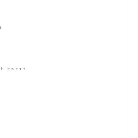
g
With Hotstamp