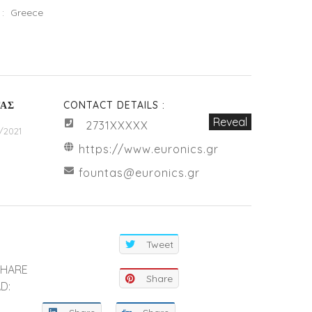
:
Greece
ΤΑΣ
CONTACT DETAILS :
Reveal
2731XXXXX
/2021
https://www.euronics.gr
fountas@euronics.gr
Tweet
SHARE
Share
D: