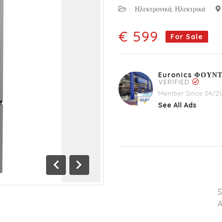
:
Ηλεκτρονικά, Ηλεκτρικά
€ 599
For Sale
Euronics ΦΟΥΝ
VERIFIED
Member Since 04/21
See All Ads
Previous
Next
A