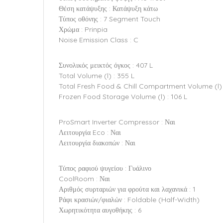
Θέση κατάψυξης : Κατάψυξη κάτω
Τύπος οθόνης : 7 Segment Touch
Χρώμα : Prinpia
Noise Emission Class : C
Συνολικός μεικτός όγκος : 407 L
Total Volume (l) : 355 L
Total Fresh Food & Chill Compartment Volume (l) 
Frozen Food Storage Volume (l) : 106 L
ProSmart Inverter Compressor : Ναι
Λειτουργία Eco : Ναι
Λειτουργία διακοπών : Ναι
Τύπος ραφιού ψυγείου : Γυάλινο
CoolRoom : Ναι
Αριθμός συρταριών για φρούτα και λαχανικά : 1
Ράφι κρασιών/φιαλών : Foldable (Half-Width)
Χωρητικότητα αυγοθήκης : 6