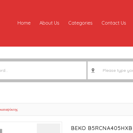
Home
About Us
Categories
Contact Us
καταψύκτης
BEKO B5RCNA405HXB