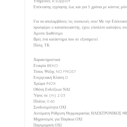
Υπηρεσίες e-support
Επέκτασης εγγύησης έως και για 5 χρόνια με κόστος μό
Για να απολαμβάνεις τις συσκευές σου! Με την Επέκταση
προσφέρει ο κατασκευαστής, έχεις επιπλέον καλύψεις συν
Άμεσα Διαθέσιμο
Βρές ένα κατάστημα που σε εξυπηρετεί:
Πόλη, ΤΚ
Χαρακτηριστικά
Εταιρία BEKO
Τύπος Ψύξης NO FROST
Ενεργειακή Κλάση D
Χρώμα INOX
Οθόνη Ενδείξεων ΝΑΙ
Ύψος σε (m) 2.03
Πλάτος 0.60
Συνδεσιμότητα ΟΧΙ
Αυτόματη Ρύθμιση Θερμοκρασίας ΗΛΕΚΤΡΟΝΙΚΟΣ 
Μηχανισμός για Παγάκια ΟΧΙ
Παγομηχανή ΟΧΙ