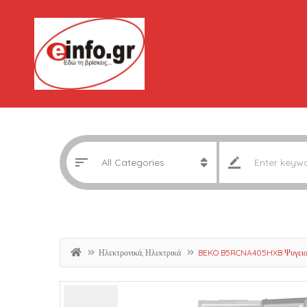
Ηλεκτρονικά, Ηλεκτρικά
BEKO B5RCNA405HXB Ψυγειο