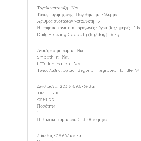
Ταχεία κατάψυξη : Ναι
Τύπος παγομηχανής : Παγοθήκη με κάλυμμα
Αριθμός συρταριών καταψύκτη : 3
Ημερήσια ικανότητα παραγωγής πάγου (kg/ημέρα) : 1 k
Daily Freezing Capacity (kg/day) : 6 kg
Αναστρέψιμη πόρτα : Ναι
SmoothFit : Ναι
LED Illumination : Ναι
Τύπος λαβής πόρτας : Beyond Integrated Handle  
Διαστάσεις: 203,5×59,5×66,3εκ.
TIMH ESHOP
€599,00
Ποσότητα:
1
Πιστωτική κάρτα από €33.28 το μήνα
3 δόσεις €199.67 άτοκα