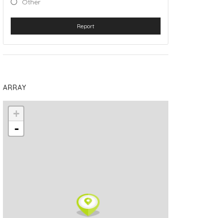
Other
Report
ARRAY
+
-