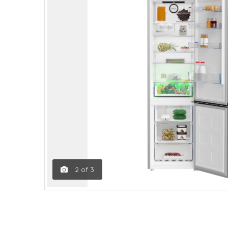
2
of
3