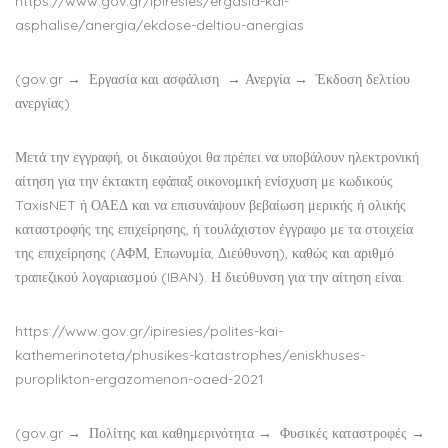
https://www.gov.gr/ipiresies/ergasia-kai-
asphalise/anergia/ekdose-deltiou-anergias
(gov.gr → Εργασία και ασφάλιση → Ανεργία → Έκδοση δελτίου
ανεργίας)
Μετά την εγγραφή, οι δικαιούχοι θα πρέπει να υποβάλουν ηλεκτρονική
αίτηση για την έκτακτη εφάπαξ οικονομική ενίσχυση με κωδικούς
TaxisNET ή ΟΑΕΔ και να επισυνάψουν βεβαίωση μερικής ή ολικής
καταστροφής της επιχείρησης, ή τουλάχιστον έγγραφο με τα στοιχεία
της επιχείρησης (ΑΦΜ, Επωνυμία, Διεύθυνση), καθώς και αριθμό
τραπεζικού λογαριασμού (IBAN). Η διεύθυνση για την αίτηση είναι:
https://www.gov.gr/ipiresies/polites-kai-
kathemerinoteta/phusikes-katastrophes/eniskhuses-
puroplikton-ergazomenon-oaed-2021
(gov.gr → Πολίτης και καθημερινότητα → Φυσικές καταστροφές →