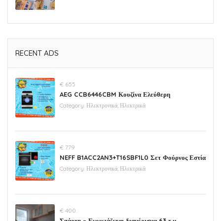
RECENT ADS
€ 655
AEG CCB6446CBM Κουζίνα Ελεύθερη
Category:
Ηλεκτρονικά, Ηλεκτρικά
€ 779
NEFF B1ACC2AN3+T16SBF1L0 Σετ Φούρνος Εστία
Category:
Ηλεκτρονικά, Ηλεκτρικά
€ 400
Σπάρτη – Ενοικιάζεται διαμέρισμα 63 τ.μ