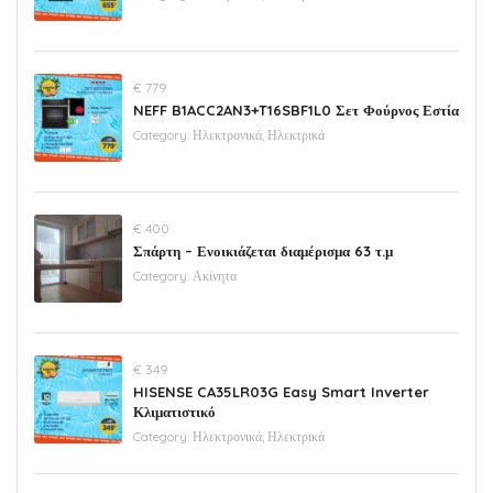
€ 779
NEFF B1ACC2AN3+T16SBF1L0 Σετ Φούρνος Εστία
Category:
Ηλεκτρονικά, Ηλεκτρικά
€ 400
Σπάρτη – Ενοικιάζεται διαμέρισμα 63 τ.μ
Category:
Ακίνητα
€ 349
HISENSE CA35LR03G Easy Smart Inverter
Κλιματιστικό
Category:
Ηλεκτρονικά, Ηλεκτρικά