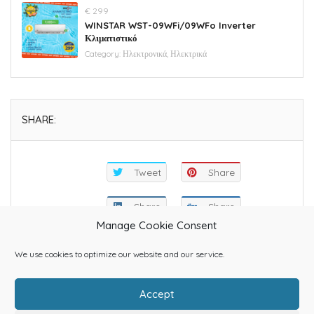
€ 299
WINSTAR WST-09WFi/09WFo Inverter
Κλιματιστικό
Category:
Ηλεκτρονικά, Ηλεκτρικά
SHARE:
Tweet
Share
Share
Share
Manage Cookie Consent
We use cookies to optimize our website and our service.
Accept
Home
About Us
Categories
Contact Us
Blog
Shop