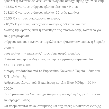
πρόσληψη ανέργων σε νέες θέσεις πλήρους απασχόλησης έχουν ως εξής:
473,50 € για τους ανέργους ηλικίας έως και 49 ετών
568,20 € για τους ανέργους ηλικίας 50 ετών και άνω
65,55 € για τους μακροχρόνια ανέργους
710,25 € για τους μακροχρόνια ανέργους 50 ετών και άνω
Σκοπός της δράσης είναι η προώθηση της απασχόλησης, ιδιαίτερα για
τους μακροχρόνια
ανέργους και τους ανέργους μεγαλύτερων ηλικιών των οποίων η διαρκής
ανεργία
δυσχεραίνει την επανένταξή τους στην αγορά εργασίας.
Ο συνολικός προϋπολογισμός του προγράμματος ανέρχεται στα
44.000.000 € και
συγχρηματοδοτείται από το Ευρωπαϊκό Κοινωνικό Ταμείο, μέσω του
Ε.Π. «Ανάπτυξη
Ανθρώπινου Δυναμικού, Εκπαίδευση και Δια Βίου Μάθηση 2014-
2020».
Επισημαίνεται ότι δεν υπάρχει δέσμευση απασχόλησης μετά το τέλος
του προγράμματος
και προβλέπονται απλουστευμένες και ταχύτερες διαδικασίες ένταξης