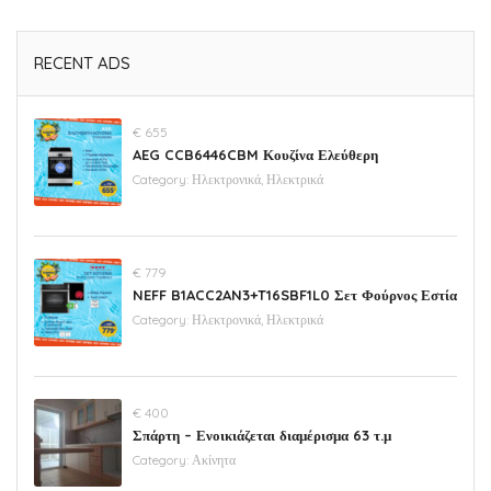
RECENT ADS
€ 655
AEG CCB6446CBM Κουζίνα Ελεύθερη
Category:
Ηλεκτρονικά, Ηλεκτρικά
€ 779
NEFF B1ACC2AN3+T16SBF1L0 Σετ Φούρνος Εστία
Category:
Ηλεκτρονικά, Ηλεκτρικά
€ 400
Σπάρτη – Ενοικιάζεται διαμέρισμα 63 τ.μ
Category:
Ακίνητα