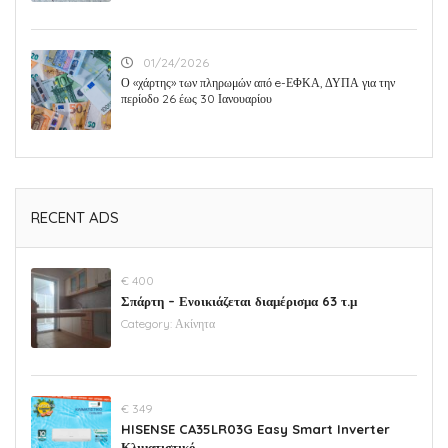
01/24/2026
Ο «χάρτης» των πληρωμών από e-ΕΦΚΑ, ΔΥΠΑ για την
περίοδο 26 έως 30 Ιανουαρίου
RECENT ADS
€ 400
Σπάρτη – Ενοικιάζεται διαμέρισμα 63 τ.μ
Category:
Ακίνητα
€ 349
HISENSE CA35LR03G Easy Smart Inverter
Κλιματιστικό