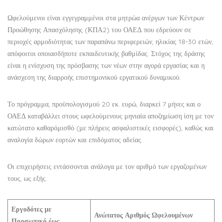
Ωφελούμενοι είναι εγγεγραμμένοι στα μητρώα ανέργων των Κέντρων
Προώθησης Απασχόλησης (ΚΠΑ2) του ΟΑΕΔ που εδρεύουν σε
περιοχές αρμοδιότητας των παραπάνω περιφερειών, ηλικίας 18-30 ετών,
απόφοιτοι οποιασδήποτε εκπαιδευτικής βαθμίδας. Στόχος της δράσης
είναι η ενίσχυση της πρόσβασης των νέων στην αγορά εργασίας και η
ανάσχεση της διαρροής επιστημονικού εργατικού δυναμικού.
Το πρόγραμμα, προϋπολογισμού 20 εκ. ευρώ, διαρκεί 7 μήνες και ο
ΟΑΕΔ καταβάλλει στους ωφελούμενους μηνιαία αποζημίωση ίση με τον
κατώτατο καθαρόμισθό (με πλήρεις ασφαλιστικές εισφορές), καθώς και
αναλογία δώρων εορτών και επιδόματος αδείας.
Οι επιχειρήσεις εντάσσονται ανάλογα με τον αριθμό των εργαζομένων
τους, ως εξής:
Εργοδότες με
Ανώτατος Αριθμός Ωφελουμένων
Προσωπικό έως