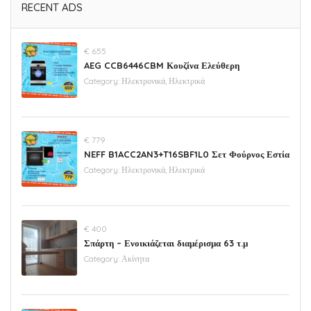
RECENT ADS
€ 655
AEG CCB6446CBM Κουζίνα Ελεύθερη
Category:
Ηλεκτρονικά, Ηλεκτρικά
€ 779
NEFF B1ACC2AN3+T16SBF1L0 Σετ Φούρνος Εστία
Category:
Ηλεκτρονικά, Ηλεκτρικά
€ 400
Σπάρτη – Ενοικιάζεται διαμέρισμα 63 τ.μ
Category:
Ακίνητα