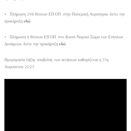
• Πλήρωση 298 θέσεων ΕΠ.ΟΠ. στην Πολεμική Αεροπορία, δείτε την
προκήρυξη
εδώ
• Πλήρωση 8 θέσεων ΕΠ.ΟΠ. στο Κοινό Νομικό Σώμα των Ενόπλων
Δυνάμεων, δείτε την προκήρυξη
εδώ
Ημερομηνία λήξης υποβολής των αιτήσεων καθορίζεται η 31η
Αυγούστου 2023.