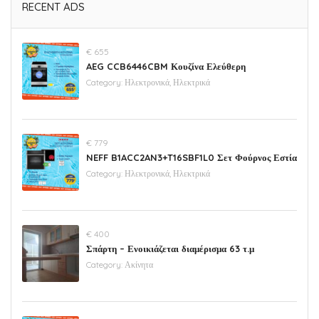
RECENT ADS
€ 655
AEG CCB6446CBM Κουζίνα Ελεύθερη
Category:
Ηλεκτρονικά, Ηλεκτρικά
€ 779
NEFF B1ACC2AN3+T16SBF1L0 Σετ Φούρνος Εστία
Category:
Ηλεκτρονικά, Ηλεκτρικά
€ 400
Σπάρτη – Ενοικιάζεται διαμέρισμα 63 τ.μ
Category:
Ακίνητα