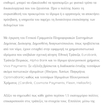
επιθυμεί, μπορεί να εξακολουθεί να προσκομίζει με φυσικό τρόπο τα
δικαιολογητικά που του ζητούνται. Πριν ο πολίτης δώσει τη
συγκατάθεσή του προκειμένου το ίδρυμα ή ο οργανισμός να αποκτήσει
πρόσβαση, η υπηρεσία του παρέχει τη δυνατότητα επισκόπησης των
δεδομένων του.
Με έγκριση του Γενικού Γραμματέα Πληροφοριακών Συστημάτων
Δημόσιας Διοίκησης Δημοσθένη Αναγνωστόπουλου, όπως προβλέπεται
από τον νόμο, έχουν ενταχθεί στην εφαρμογή τα χρηματοπιστωτικά
ιδρύματα που υπέβαλαν σχετική αίτηση: Εθνική Τράπεζα, Eurobank,
Τράπεζα Πειραιώς, Alpha Bank και το ίδρυμα ηλεκτρονικού χρήματος
Viva Payments. Σε εξέλιξη βρίσκεται η διαδικασία ένταξης τεσσάρων
ακόμα πιστωτικών ιδρυμάτων (Ηπείρου, Χανίων, Παγκρήτια,
OptimaBank) καθώς και τεσσάρων Ιδρυμάτων Ηλεκτρονικού
Χρήματος (Cardlink, Cosmote Payments, Flexin, Hellasfin).
Αξίζει να σημειωθεί πως κάθε χρόνο περίπου 1,5 εκατομμύριο πολίτες
επικαιροποιούν στις τράπεζες τα στοιχεία τους. Επιπλέον, μέσω της