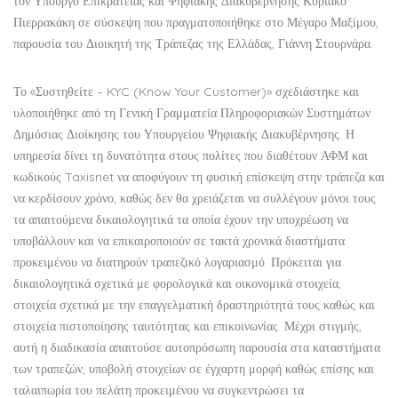
τον Υπουργό Επικρατείας και Ψηφιακής Διακυβέρνησης Κυριάκο
Πιερρακάκη σε σύσκεψη που πραγματοποιήθηκε στο Μέγαρο Μαξίμου,
παρουσία του Διοικητή της Τράπεζας της Ελλάδας, Γιάννη Στουρνάρα.
Το «Συστηθείτε – KYC (Know Your Customer)» σχεδιάστηκε και
υλοποιήθηκε από τη Γενική Γραμματεία Πληροφοριακών Συστημάτων
Δημόσιας Διοίκησης του Υπουργείου Ψηφιακής Διακυβέρνησης. Η
υπηρεσία δίνει τη δυνατότητα στους πολίτες που διαθέτουν ΑΦΜ και
κωδικούς Taxisnet να αποφύγουν τη φυσική επίσκεψη στην τράπεζα και
να κερδίσουν χρόνο, καθώς δεν θα χρειάζεται να συλλέγουν μόνοι τους
τα απαιτούμενα δικαιολογητικά τα οποία έχουν την υποχρέωση να
υποβάλλουν και να επικαιροποιούν σε τακτά χρονικά διαστήματα
προκειμένου να διατηρούν τραπεζικό λογαριασμό. Πρόκειται για
δικαιολογητικά σχετικά με φορολογικά και οικονομικά στοιχεία,
στοιχεία σχετικά με την επαγγελματική δραστηριότητά τους καθώς και
στοιχεία πιστοποίησης ταυτότητας και επικοινωνίας. Μέχρι στιγμής,
αυτή η διαδικασία απαιτούσε αυτοπρόσωπη παρουσία στα καταστήματα
των τραπεζών, υποβολή στοιχείων σε έγχαρτη μορφή καθώς επίσης και
ταλαιπωρία του πελάτη προκειμένου να συγκεντρώσει τα