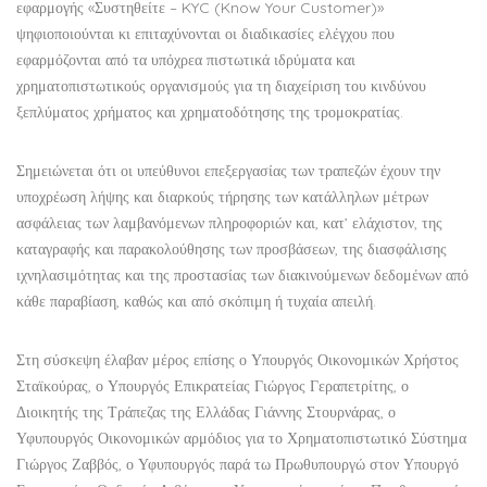
εφαρμογής «Συστηθείτε – KYC (Know Your Customer)»
ψηφιοποιούνται κι επιταχύνονται οι διαδικασίες ελέγχου που
εφαρμόζονται από τα υπόχρεα πιστωτικά ιδρύματα και
χρηματοπιστωτικούς οργανισμούς για τη διαχείριση του κινδύνου
ξεπλύματος χρήματος και χρηματοδότησης της τρομοκρατίας.
Σημειώνεται ότι οι υπεύθυνοι επεξεργασίας των τραπεζών έχουν την
υποχρέωση λήψης και διαρκούς τήρησης των κατάλληλων μέτρων
ασφάλειας των λαμβανόμενων πληροφοριών και, κατ’ ελάχιστον, της
καταγραφής και παρακολούθησης των προσβάσεων, της διασφάλισης
ιχνηλασιμότητας και της προστασίας των διακινούμενων δεδομένων από
κάθε παραβίαση, καθώς και από σκόπιμη ή τυχαία απειλή.
Στη σύσκεψη έλαβαν μέρος επίσης ο Υπουργός Οικονομικών Χρήστος
Σταϊκούρας, ο Υπουργός Επικρατείας Γιώργος Γεραπετρίτης, ο
Διοικητής της Τράπεζας της Ελλάδας Γιάννης Στουρνάρας, ο
Υφυπουργός Οικονομικών αρμόδιος για το Χρηματοπιστωτικό Σύστημα
Γιώργος Ζαββός, ο Υφυπουργός παρά τω Πρωθυπουργώ στον Υπουργό