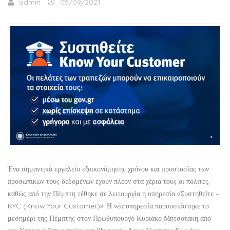
admin
05/09/2021
Ένα σημαντικό εργαλείο εξοικονόμησης χρόνου και προστασίας των
προσωπικών τους δεδομένων έχουν πλέον στα χέρια τους οι πολίτες,
καθώς από την Πέμπτη τέθηκε σε λειτουργία η υπηρεσία «Συστηθείτε –
KYC (Know Your Customer)». Η νέα υπηρεσία παρουσιάστηκε το
μεσημέρι της Πέμπτης στον Πρωθυπουργό Κυριάκο Μητσοτάκη από