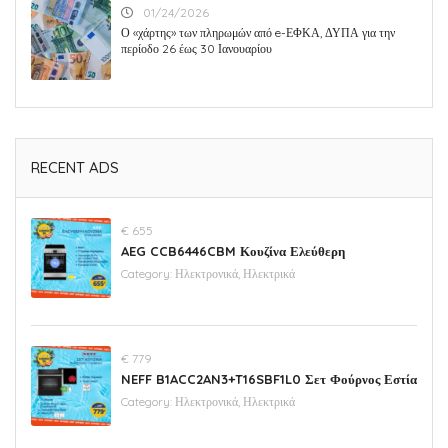
01/24/2026
Ο «χάρτης» των πληρωμών από e-ΕΦΚΑ, ΔΥΠΑ για την
περίοδο 26 έως 30 Ιανουαρίου
RECENT ADS
€ 655
AEG CCB6446CBM Κουζίνα Ελεύθερη
Category:
Ηλεκτρονικά, Ηλεκτρικά
€ 779
NEFF B1ACC2AN3+T16SBF1L0 Σετ Φούρνος Εστία
Category:
Ηλεκτρονικά, Ηλεκτρικά