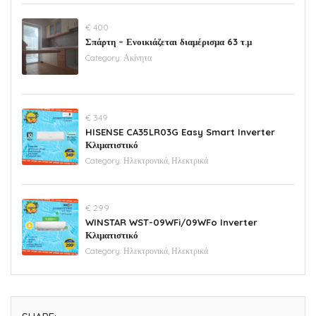
€ 400
Σπάρτη – Ενοικιάζεται διαμέρισμα 63 τ.μ
Category:
Ακίνητα
€ 349
HISENSE CA35LR03G Easy Smart Inverter
Κλιματιστικό
Category:
Ηλεκτρονικά, Ηλεκτρικά
€ 299
WINSTAR WST-09WFi/09WFo Inverter
Κλιματιστικό
Category:
Ηλεκτρονικά, Ηλεκτρικά