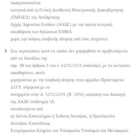
πραγματοποιείται
κεντρικά από τη Γενική Διεύθυνση Ηλεκτρονικής Διακυβέρνησης
(ΓΔΗΛΕΔ) της Ανεξάρτητης
Αρχής Δημοσίων Εσόδων (ΑΑΔΕ) με την πρώτη κεντρική
εκκαθάριση των δηλώσεων ΕΝΦΙΑ
χωρίς την ανάγκη υποβολής αίτησης από τους πληγέντες.
Στις περιπτώσεις κατά τις οποίες δεν χορηγηθούν οι προβλεπόμενες
από τις διατάξεις της
παρ. 7Β του άρθρου 3 του ν. 4223/2013 απαλλαγές με τις κεντρικές
εκκαθαρίσεις, αυτές
χορηγούνται με την υποβολή αίτησης στον αρμόδιο Προϊστάμενο
Δ.Ο.Υ. σύμφωνα με το
συνημμένο στην Α. 1272/2019 (Β΄ 2936) απόφαση του Διοικητή
της ΑΑΔΕ υπόδειγμα 1Α,
συνοδευόμενο από:
α) Δελτίο Επανελέγχου ή Έκθεση Αυτοψίας, ή Πρωτόκολλο
Αυτοψίας Επικινδύνως
Ετοιμόρροπου Κτηρίου του Υπουργείου Υποδομών και Μεταφορών,