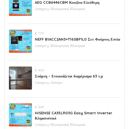
AEG CCB6446CBM Κουζίνα Ελεύθερη
Category:
Ηλεκτρονικά, Ηλεκτρικά
€ 779
NEFF B1ACC2AN3+T16SBF1L0 Σετ Φούρνος Εστία
Category:
Ηλεκτρονικά, Ηλεκτρικά
€ 400
Σπάρτη – Ενοικιάζεται διαμέρισμα 63 τ.μ
Category:
Ακίνητα
€ 349
HISENSE CA35LR03G Easy Smart Inverter
Κλιματιστικό
Category:
Ηλεκτρονικά, Ηλεκτρικά