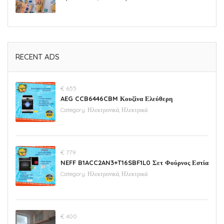
RECENT ADS
€ 655
AEG CCB6446CBM Κουζίνα Ελεύθερη
Category:
Ηλεκτρονικά, Ηλεκτρικά
€ 779
NEFF B1ACC2AN3+T16SBF1L0 Σετ Φούρνος Εστία
Category:
Ηλεκτρονικά, Ηλεκτρικά
€ 400