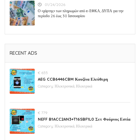
01/24/2026
Ο «χάρτης» των πληρωμών από e-ΕΦΚΑ, ΔΥΠΑ για την
περίοδο 26 έως 30 Ιανουαρίου
RECENT ADS
€ 655
AEG CCB6446CBM Κουζίνα Ελεύθερη
Category:
Ηλεκτρονικά, Ηλεκτρικά
€ 779
NEFF B1ACC2AN3+T16SBF1L0 Σετ Φούρνος Εστία
Category:
Ηλεκτρονικά, Ηλεκτρικά