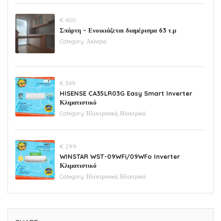
€ 400
Σπάρτη – Ενοικιάζεται διαμέρισμα 63 τ.μ
Category:
Ακίνητα
€ 349
HISENSE CA35LR03G Easy Smart Inverter
Κλιματιστικό
Category:
Ηλεκτρονικά, Ηλεκτρικά
€ 299
WINSTAR WST-09WFi/09WFo Inverter
Κλιματιστικό
Category:
Ηλεκτρονικά, Ηλεκτρικά