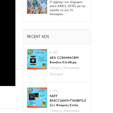
Ο «χάρτης» των πληρωμών
από e-ΕΦΚΑ, ΔΥΠΑ για την
περίοδο 26 έως 30
Ιανουαρίου
RECENT ADS
€ 655
AEG CCB6446CBM
Κουζίνα Ελεύθερη
Category:
Ηλεκτρονικά,
Ηλεκτρικά
€ 779
NEFF
B1ACC2AN3+T16SBF1L0
Σετ Φούρνος Εστία
Category:
Ηλεκτρονικά,