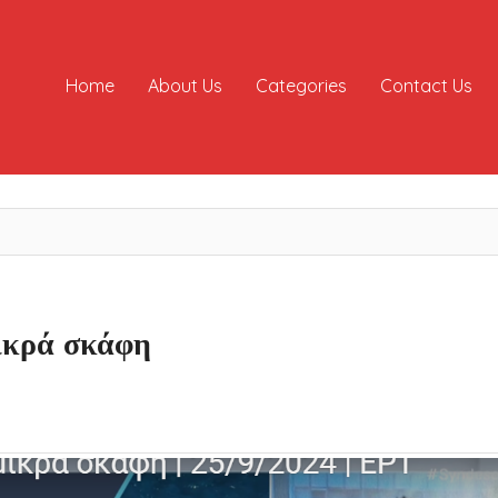
Home
About Us
Categories
Contact Us
μικρά σκάφη