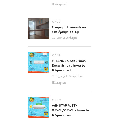
Ηλεκτρικά
€ 400
Σπάρτη – Ενοικιάζεται
διαμέρισμα 63 τ.μ
Category:
Ακίνητα
€ 349
HISENSE CA35LR03G
Easy Smart Inverter
Κλιματιστικό
Category:
Ηλεκτρονικά,
Ηλεκτρικά
€ 299
WINSTAR WST-
09WFi/09WFo Inverter
Κλιματιστικό