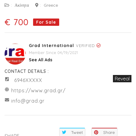
:
Ακίνητα
:
Greece
€ 700
For Sale
Grad International
VERIFIED
Member Since 04/19/2021
See All Ads
CONTACT DETAILS :
Reveal
6946XXXXX
https://www.grad.gr/
info@grad.gr
Tweet
Share
SHARE