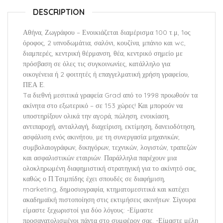
DESCRIPTION
Αθήνα, Ζωγράφου – Ενοικιάζεται διαμέρισμα 100 τ.μ, 1ος
όροφος, 2 υπνοδωμάτια, σαλόνι, κουζίνα, μπάνιο και wc,
διαμπερές, κεντρική θέρμανση, θέα, κεντρικό σημείο με
πρόσβαση σε όλες τις συγκοινωνίες, κατάλληλο για
οικογένεια ή 2 φοιτητές ή επαγγελματική χρήση γραφείου,
ΠΕΑ Ε.
Tα διεθνή μεσιτικά γραφεία Grad από το 1998 προωθούν τα
ακίνητα στο εξωτερικό – σε 153 χώρες! Και μπορούν να
υποστηρίξουν ολικά την αγoρά, πώληση, ενοικίαση,
αντιπαροχή, ανταλλαγή, διαχείριση, εκτίμηση, δανειοδότηση,
ασφάλιση ενός ακινήτου, με τη συνεργασία μηχανικών,
συμβολαιογράφων, δικηγόρων, τεχνικών, λογιστών, τραπεζών
και ασφαλιστικών εταιριών. Παράλληλα παρέχουν μια
ολοκληρωμένη διαφημιστική στρατηγική για το ακίνητό σας,
καθώς ο Π.Τσιμπίδης έχει σπουδές σε διαφήμιση,
marketing, δημοσιογραφία, κτηματομεσιτικά και κατέχει
ακαδημαϊκή πιστοποίηση στις εκτιμήσεις ακινήτων. Σίγουρα
είμαστε ξεχωριστοί για δύο λόγους: -Είμαστε
προσανατολισμένοι πάντα στο συμφέρον σας. -Είμαστε μέλη