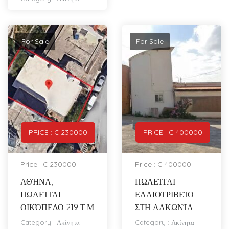
For Sale
For Sale
PRICE : € 230000
PRICE : € 400000
Price : € 230000
Price : € 400000
ΑΘΉΝΑ,
ΠΩΛΕΊΤΑΙ
ΠΩΛΕΊΤΑΙ
ΕΛΑΙΟΤΡΙΒΕΊΟ
ΟΙΚΌΠΕΔΟ 219 Τ.Μ
ΣΤΗ ΛΑΚΩΝΊΑ
Category :
Ακίνητα
Category :
Ακίνητα