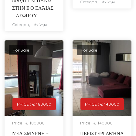
800,41 Τ.Μ ΠΆΝΩ
Category :
Ακίνητα
ΣΤΗΝ Ε.Ο ΕΛΆΙΑΣ
– ΑΣΩΠΟΎ
Category :
Ακίνητα
For Sale
For Sale
PRICE : € 180000
PRICE : € 140000
Price : € 180000
Price : € 140000
ΝΈΑ ΣΜΎΡΝΗ –
ΠΕΡΙΣΤΈΡΙ ΑΘΉΝΑ