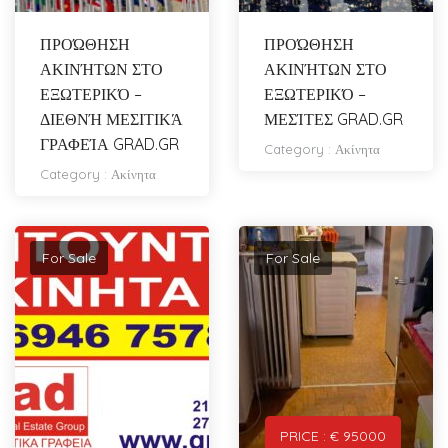
ΠΡΟΏΘΗΣΗ
ΠΡΟΏΘΗΣΗ
ΑΚΙΝΉΤΩΝ ΣΤΟ
ΑΚΙΝΉΤΩΝ ΣΤΟ
ΕΞΩΤΕΡΙΚΌ –
ΕΞΩΤΕΡΙΚΌ –
ΔΙΕΘΝΉ ΜΕΣΙΤΙΚΆ
ΜΕΣΊΤΕΣ GRAD.GR
ΓΡΑΦΕΊΑ GRAD.GR
Category :
Ακίνητα
Category :
Ακίνητα
For Sale
For Sale
PRICE : € 95000