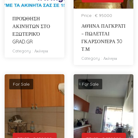
Price : € 95000
ΠΡΟΏΘΗΣΗ
ΑΘΉΝΑ ΠΑΓΚΡΆΤΙ
ΑΚΙΝΉΤΩΝ ΣΤΟ
– ΠΩΛΕΊΤΑΙ
ΕΞΩΤΕΡΙΚΌ
ΓΚΑΡΣΟΝΙΈΡΑ 30
GRAD.GR
Τ.Μ
Category :
Ακίνητα
Category :
Ακίνητα
For Sale
For Sale