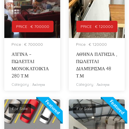
PRICE : € 700000
PRICE : € 120000
Price : € 700000
Price : € 120000
ΑΊΓΙΝΑ –
ΑΘΉΝΑ ΠΑΤΉΣΙΑ ,
ΠΩΛΕΊΤΑΙ
ΠΩΛΕΊΤΑΙ
ΜΟΝΟΚΑΤΟΙΚΊΑ
ΔΙΑΜΈΡΙΣΜΑ 48
280 Τ.Μ
Τ.Μ
Category :
Ακίνητα
Category :
Ακίνητα
Featured
Featured
For Sale
For Sale