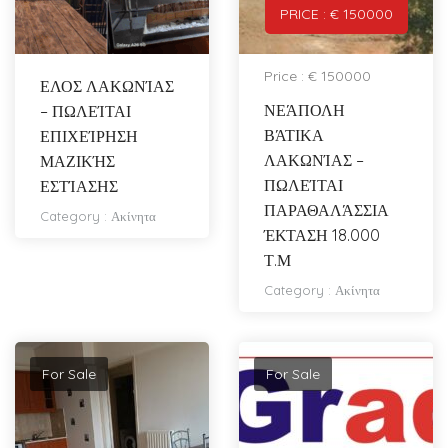
PRICE : € 150000
Price : € 150000
ΕΛΟΣ ΛΑΚΩΝΊΑΣ
ΝΕΆΠΟΛΗ
– ΠΩΛΕΊΤΑΙ
ΒΆΤΙΚΑ
ΕΠΙΧΕΊΡΗΣΗ
ΛΑΚΩΝΊΑΣ –
ΜΑΖΙΚΉΣ
ΠΩΛΕΊΤΑΙ
ΕΣΤΊΑΣΗΣ
ΠΑΡΑΘΑΛΆΣΣΙΑ
Category :
Ακίνητα
ΈΚΤΑΣΗ 18.000
Τ.Μ
Category :
Ακίνητα
For Sale
For Sale