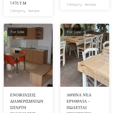
1.476 Τ.Μ
Category :
Ακίνητα
Category :
Ακίνητα
For Sale
For Sale
ΕΝΟΙΚΙΆΣΕΙΣ
ΑΘΉΝΑ ΝΈΑ
ΔΙΑΜΕΡΙΣΜΆΤΩΝ
ΕΡΥΘΡΑΊΑ –
ΣΠΆΡΤΗ
ΠΩΛΕΊΤΑΙ