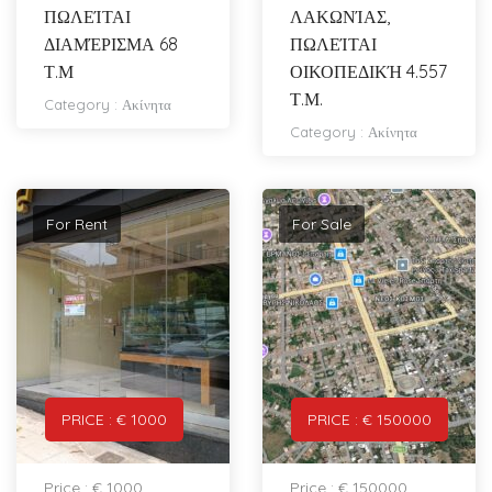
ΠΩΛΕΊΤΑΙ
ΛΑΚΩΝΊΑΣ,
ΔΙΑΜΈΡΙΣΜΑ 68
ΠΩΛΕΊΤΑΙ
Τ.Μ
ΟΙΚΟΠΕΔΙΚΉ 4.557
Τ.Μ.
Category :
Ακίνητα
Category :
Ακίνητα
For Rent
For Sale
PRICE : € 1000
PRICE : € 150000
Price : € 1000
Price : € 150000