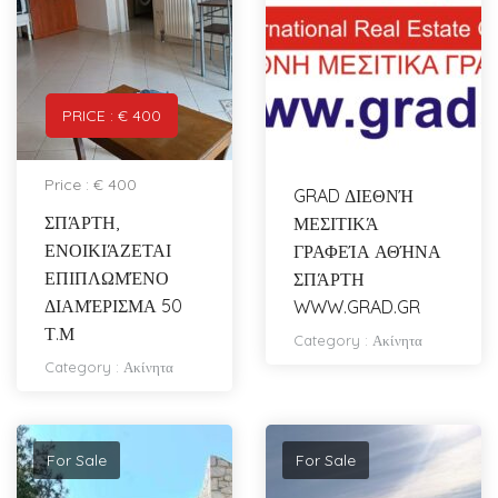
PRICE : € 400
Price : € 400
GRAD ΔΙΕΘΝΉ
ΣΠΆΡΤΗ,
ΜΕΣΙΤΙΚΆ
ΕΝΟΙΚΙΆΖΕΤΑΙ
ΓΡΑΦΕΊΑ ΑΘΉΝΑ
ΕΠΙΠΛΩΜΈΝΟ
ΣΠΆΡΤΗ
ΔΙΑΜΈΡΙΣΜΑ 50
WWW.GRAD.GR
Τ.Μ
Category :
Ακίνητα
Category :
Ακίνητα
For Sale
For Sale