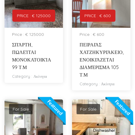
PRICE : € 125000
PRICE : € 600
Price : € 125000
Price : € 600
ΣΠΆΡΤΗ,
ΠΕΙΡΑΙΆΣ
ΠΩΛΕΊΤΑΙ
ΧΑΤΖΗΚΥΡΙΆΚΕΙΟ,
ΜΟΝΟΚΑΤΟΙΚΊΑ
ΕΝΟΙΚΙΆΖΕΤΑΙ
99 Τ.Μ
ΔΙΑΜΈΡΙΣΜΑ 105
Τ.Μ
Category :
Ακίνητα
Category :
Ακίνητα
Featured
Featured
For Sale
For Sale