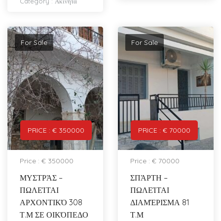
Category :
Ακίνητα
For Sale
For Sale
PRICE : € 350000
PRICE : € 70000
Price : € 350000
Price : € 70000
ΜΥΣΤΡΆΣ –
ΣΠΆΡΤΗ –
ΠΩΛΕΊΤΑΙ
ΠΩΛΕΊΤΑΙ
ΑΡΧΟΝΤΙΚΌ 308
ΔΙΑΜΈΡΙΣΜΑ 81
Τ.Μ ΣΕ ΟΙΚΌΠΕΔΟ
Τ.Μ