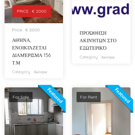
PRICE : € 2000
Price : € 2000
ΠΡΟΏΘΗΣΗ
ΑΘΉΝΑ,
ΑΚΙΝΉΤΩΝ ΣΤΟ
ΕΝΟΙΚΙΆΖΕΤΑΙ
ΕΞΩΤΕΡΙΚΌ
ΔΙΑΜΈΡΙΣΜΑ 156
Category :
Ακίνητα
Τ.Μ
Category :
Ακίνητα
Featured
Featured
For Sale
For Rent