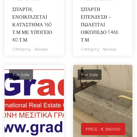
ΣΠΆΡΤΗ,
ΣΠΆΡΤΗ
ΕΝΟΙΚΙΆΖΕΤΑΙ
ΕΠΈΝΔΥΣΗ –
ΚΑΤΆΣΤΗΜΑ 160
ΠΩΛΕΊΤΑΙ
Τ.Μ ΜΕ ΥΠΌΓΕΙΟ
ΟΙΚΌΠΕΔΟ 1.466
40 Τ.Μ.
Τ.Μ
Category :
Ακίνητα
Category :
Ακίνητα
For Sale
For Sale
PRICE : € 360000