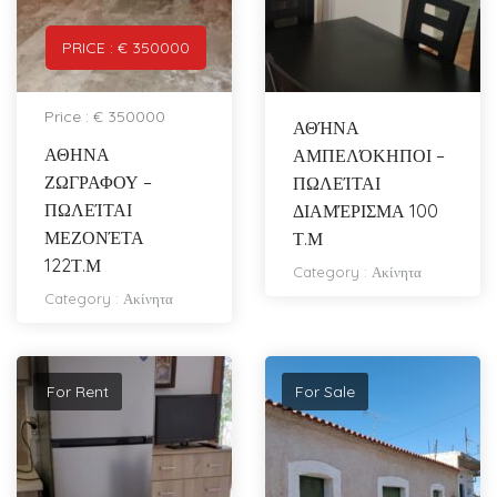
PRICE : € 350000
Price : € 350000
ΑΘΉΝΑ
ΑΘΗΝΑ
ΑΜΠΕΛΌΚΗΠΟΙ –
ΖΩΓΡΑΦΟΥ –
ΠΩΛΕΊΤΑΙ
ΠΩΛΕΊΤΑΙ
ΔΙΑΜΈΡΙΣΜΑ 100
ΜΕΖΟΝΈΤΑ
Τ.Μ
122Τ.Μ
Category :
Ακίνητα
Category :
Ακίνητα
For Rent
For Sale