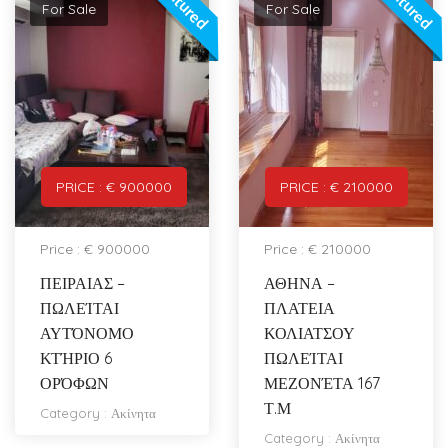
Featured
Featured
For Sale
For Sale
PRICE : € 900000
PRICE : € 210000
Price : € 900000
Price : € 210000
ΠΕΙΡΑΙΑΣ –
ΑΘΗΝΑ –
ΠΩΛΕΊΤΑΙ
ΠΛΑΤΕΙΑ
ΑΥΤΌΝΟΜΟ
ΚΟΛΙΑΤΣΟΥ
ΚΤΉΡΙΟ 6
ΠΩΛΕΊΤΑΙ
ΟΡΌΦΩΝ
ΜΕΖΟΝΈΤΑ 167
Τ.Μ
Category :
Ακίνητα
Category :
Ακίνητα