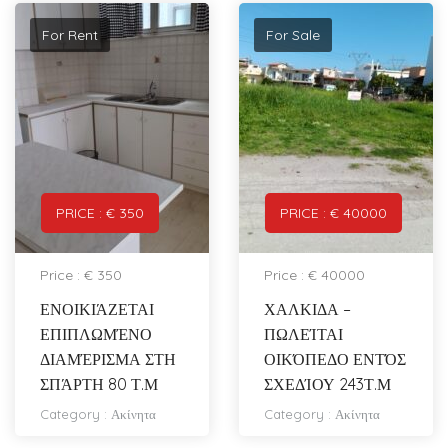
For Rent
For Sale
PRICE : € 350
PRICE : € 40000
Price : € 350
Price : € 40000
ΕΝΟΙΚΙΆΖΕΤΑΙ
ΧΑΛΚΙΔΑ –
ΕΠΙΠΛΩΜΈΝΟ
ΠΩΛΕΊΤΑΙ
ΔΙΑΜΈΡΙΣΜΑ ΣΤΗ
ΟΙΚΌΠΕΔΟ ΕΝΤΌΣ
ΣΠΆΡΤΗ 80 Τ.Μ
ΣΧΕΔΊΟΥ 243Τ.Μ
Category :
Ακίνητα
Category :
Ακίνητα