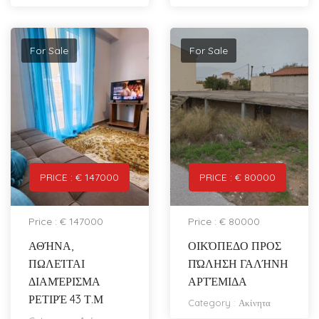
For Sale
For Sale
PRICE : € 147000
PRICE : € 80000
Price : € 147000
Price : € 80000
ΑΘΉΝΑ,
ΟΙΚΌΠΕΔΟ ΠΡΟΣ
ΠΩΛΕΊΤΑΙ
ΠΏΛΗΣΗ ΓΑΛΉΝΗ
ΔΙΑΜΈΡΙΣΜΑ
ΑΡΤΈΜΙΔΑ
ΡΕΤΙΡΈ 43 Τ.Μ
Category :
Ακίνητα