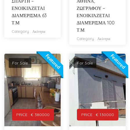
ΣΠΆΡΤΗ –
ΑΘΉΝΑ,
ΕΝΟΙΚΙΆΖΕΤΑΙ
ΖΩΓΡΆΦΟΥ –
ΔΙΑΜΈΡΙΣΜΑ 63
ΕΝΟΙΚΙΆΖΕΤΑΙ
Τ.Μ
ΔΙΑΜΈΡΙΣΜΑ 100
Τ.Μ
Category :
Ακίνητα
Category :
Ακίνητα
Featured
Featured
For Sale
For Sale
PRICE : € 380000
PRICE : € 130000