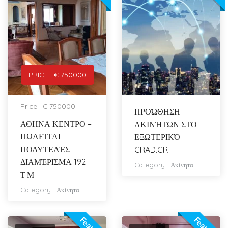
PRICE : € 750000
Price : € 750000
ΠΡΟΏΘΗΣΗ
ΑΘΗΝΑ ΚΕΝΤΡΟ –
ΑΚΙΝΉΤΩΝ ΣΤΟ
ΠΩΛΕΊΤΑΙ
ΕΞΩΤΕΡΙΚΌ
ΠΟΛΥΤΕΛΈΣ
GRAD.GR
ΔΙΑΜΈΡΙΣΜΑ 192
Category :
Ακίνητα
Τ.Μ
Category :
Ακίνητα