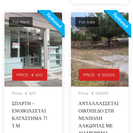
Featured
Featured
For Rent
For Sale
PRICE : € 600
PRICE : € 50000
Price : € 600
Price : € 50000
ΣΠΑΡΤΗ –
ΑΝΤΑΛΛΑΣΣΕΤΑΙ
ΕΝΟΙΚΙΆΖΕΤΑΙ
ΟΙΚΌΠΕΔΟ ΣΤΗ
ΚΑΤΆΣΤΗΜΑ 71
ΝΕΆΠΟΛΗ
Τ.Μ
ΛΑΚΩΝΊΑΣ ΜΕ
ΔΙΑΜΈΡΙΣΜΑ,