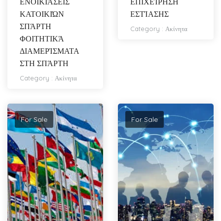
ΕΝΟΙΚΙΆΣΕΙΣ
ΕΠΙΧΕΊΡΗΣΗ
ΚΑΤΟΙΚΙΏΝ
ΕΣΤΊΑΣΗΣ
ΣΠΆΡΤΗ
Category :
Ακίνητα
ΦΟΙΤΗΤΙΚΆ
ΔΙΑΜΕΡΊΣΜΑΤΑ
ΣΤΗ ΣΠΆΡΤΗ
Category :
Ακίνητα
For Sale
For Sale