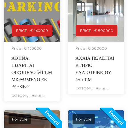
PRICE : € 160000
PRICE : € 500000
Price : € 160000
Price : € 500000
ΑΘΉΝΑ,
ΑΧΑΪΑ ΠΩΛΕΊΤΑΙ
ΠΩΛΕΊΤΑΙ
ΚΤΉΡΙΟ
ΟΙΚΌΠΕΔΟ 341 Τ.Μ
ΕΛΑΙΟΤΡΙΒΕΊΟΥ
ΜΙΣΘΩΜΈΝΟ ΣΕ
395 Τ.Μ
PARKING
Category :
Ακίνητα
Category :
Ακίνητα
Featured
Featured
For Sale
For Sale