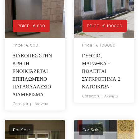
PRICE : € 800
PRICE : € 100000
Price : € 800
Price : € 100000
ΔΙΑΚΟΠΕΣ ΣΤΗΝ
ΓΎΘΕΙΟ,
ΚΡΗΤΗ
ΜΑΡΆΘΕΑ –
ΕΝΟΙΚΙΆΖΕΤΑΙ
ΠΩΛΕΊΤΑΙ
ΕΠΙΠΛΩΜΈΝΟ
ΣΥΓΚΡΌΤΗΜΑ 2
ΠΑΡΑΘΑΛΆΣΣΙΟ
ΚΑΤΟΙΚΙΏΝ
ΔΙΑΜΈΡΙΣΜΑ
Category :
Ακίνητα
Category :
Ακίνητα
For Sale
For Sale