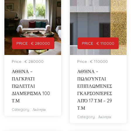
PRICE : € 280000
PRICE : € 110000
Price : € 280000
Price : € 110000
ΑΘΗΝΑ –
ΑΘΉΝΑ –
ΠΑΓΚΡΑΤΙ
ΠΩΛΟΎΝΤΑΙ
ΠΩΛΕΊΤΑΙ
ΕΠΙΠΛΩΜΈΝΕΣ
ΔΙΑΜΈΡΙΣΜΑ 100
ΓΚΑΡΣΟΝΙΈΡΕΣ
Τ.Μ
ΑΠΌ 17 Τ.Μ – 29
Τ.Μ
Category :
Ακίνητα
Category :
Ακίνητα