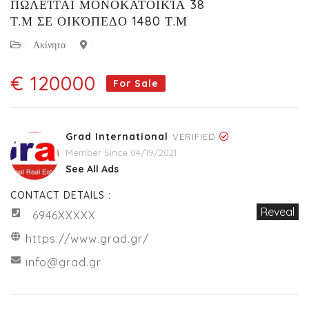
ΠΩΛΕΊΤΑΙ ΜΟΝΟΚΑΤΟΙΚΊΑ 38
Τ.Μ ΣΕ ΟΙΚΌΠΕΔΟ 1480 Τ.Μ
:
Ακίνητα
:
€ 120000
For Sale
Grad International
VERIFIED
Member Since 04/19/2021
See All Ads
CONTACT DETAILS :
Reveal
6946XXXXX
https://www.grad.gr/
info@grad.gr