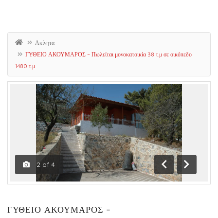
Ακίνητα
ΓΥΘΕΙΟ ΑΚΟΥΜΑΡΟΣ – Πωλείται μονοκατοικία 38 τ.μ σε οικόπεδο
1480 τ.μ
2
of
4
Previous
Next
ΓΥΘΕΙΟ ΑΚΟΥΜΑΡΟΣ –