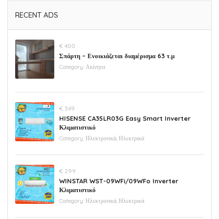
RECENT ADS
€ 400
Σπάρτη – Ενοικιάζεται διαμέρισμα 63 τ.μ
Category:
Ακίνητα
€ 349
HISENSE CA35LR03G Easy Smart Inverter
Κλιματιστικό
Category:
Ηλεκτρονικά, Ηλεκτρικά
€ 299
WINSTAR WST-09WFi/09WFo Inverter
Κλιματιστικό
Category:
Ηλεκτρονικά, Ηλεκτρικά