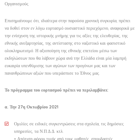
Οργανισμούς.
Επισημαίνουμε ότι, ιδιαίτερα στην παρούσα χρονική συγκυρία, πρέπει
να δοθεί στον εν λόγω εορτασμό ουσιαστικό περιεχόμενο, αναφορικά με
την ενίσχυση της ιστορικής μνήμης για τις αξίες της ελευθερίας, της
εθνικής ανεξαρτησίας, της αντίστασης στο ναζιστικό και φασιστικό
ολοκληρωτισμό. Η αξιοποίηση της εθνικής επετείου μέσω των
εκδηλώσεων που θα λάβουν χώρα ανά την Ελλάδα είναι μία λαμπρή
ευκαιρία υπενθύμισης των αγώνων των προγόνων μας και των
πανανθρώπινων αξιών που υπεράσπισε το Έθνος μας.
Το πρόγραμμα του εορτασμού πρέπει να περιλαμβάνει:
α. Την 27η Οκτωβρίου 2021
Ομιλίες σε ειδικές συγκεντρώσεις στα σχολεία, τις δημόσιες
υπηρεσίες, τα Ν.Π.Δ.Δ. κτλ.
• Απότιση φόρου τιμής από τους μαθητές, σπουδαστές,