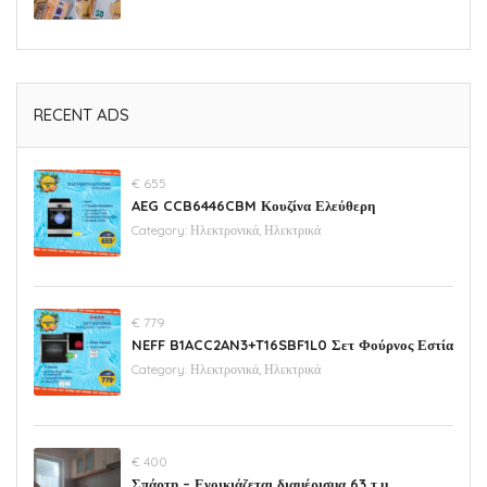
RECENT ADS
€ 655
AEG CCB6446CBM Κουζίνα Ελεύθερη
Category:
Ηλεκτρονικά, Ηλεκτρικά
€ 779
NEFF B1ACC2AN3+T16SBF1L0 Σετ Φούρνος Εστία
Category:
Ηλεκτρονικά, Ηλεκτρικά
€ 400
Σπάρτη – Ενοικιάζεται διαμέρισμα 63 τ.μ