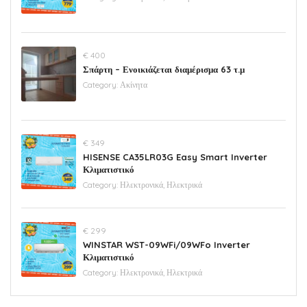
€ 400
Σπάρτη – Ενοικιάζεται διαμέρισμα 63 τ.μ
Category:
Ακίνητα
€ 349
HISENSE CA35LR03G Easy Smart Inverter
Κλιματιστικό
Category:
Ηλεκτρονικά, Ηλεκτρικά
€ 299
WINSTAR WST-09WFi/09WFo Inverter
Κλιματιστικό
Category:
Ηλεκτρονικά, Ηλεκτρικά