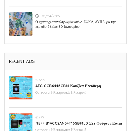
01/24/2026
Ο «χάρτης» των πληρωμών από e-ΕΦΚΑ, ΔΥΠΑ για την
περίοδο 26 έως 30 Ιανουαρίου
RECENT ADS
€ 655
AEG CCB6446CBM Κουζίνα Ελεύθερη
Category:
Ηλεκτρονικά, Ηλεκτρικά
€ 779
NEFF B1ACC2AN3+T16SBF1L0 Σετ Φούρνος Εστία
Category:
Ηλεκτρονικά, Ηλεκτρικά