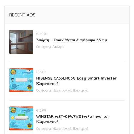
RECENT ADS
€ 400
Σπάρτη – Ενοικιάζεται διαμέρισμα 63 τ.μ
Category:
Ακίνητα
€ 349
HISENSE CA35LR03G Easy Smart Inverter
Κλιματιστικό
Category:
Ηλεκτρονικά, Ηλεκτρικά
€ 299
WINSTAR WST-09WFi/09WFo Inverter
Κλιματιστικό
Category:
Ηλεκτρονικά, Ηλεκτρικά