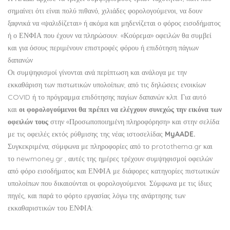
σημαίνει ότι είναι πολύ πιθανό, χιλιάδες φορολογούμενοι, να δουν
ξαφνικά να «ψαλιδίζεται» ή ακόμα και μηδενίζεται ο φόρος εισοδήματος
ή ο ΕΝΦΙΑ που έχουν να πληρώσουν. «Κούρεμα» οφειλών θα συμβεί
και για όσους περιμένουν επιστροφές φόρου ή επιδότηση πάγιων
δαπανών
Οι συμψηφισμοί γίνονται ανά περίπτωση και ανάλογα με την
εκκαθάριση των πιστωτικών υπολοίπων, από τις δηλώσεις ενοικίων
COVID ή το πρόγραμμα επιδότησης παγίων δαπανών κλπ. Για αυτό
και
οι φορολογούμενοι θα πρέπει να ελέγχουν συνεχώς την εικόνα των
οφειλών τους
στην «Προσωποποιημένη πληροφόρηση» και στην σελίδα
με τις οφειλές εκτός ρύθμισης της νέας ιστοσελίδας
MyAADE.
Συγκεκριμένα, σύμφωνα με πληροφορίες από το
protothema.gr
και
το
newmoney.gr
, αυτές της ημέρες τρέχουν συμψηφισμοί οφειλών
από φόρο εισοδήματος και ΕΝΦΙΑ με διάφορες κατηγορίες πιστωτικών
υπολοίπων που δικαιούνται οι φορολογούμενοι. Σύμφωνα με τις ίδιες
πηγές, και παρά το φόρτο εργασίας λόγω της ανάρτησης των
εκκαθαριστικών του ΕΝΦΙΑ: