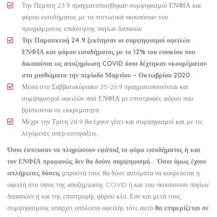
Την Πέμπτη 23.9 πραγματοποιήθηκαν συμψηφισμοί ΕΝΦΙΑ και
φόρου εισοδήματος με τα πιστωτικά «κουπόνια» του
προγράμματος επιδότησης παγίων δαπανών
Την Παρασκευή 24.9 ξεκίνησαν οι συμψηφισμοί οφειλών
ΕΝΦΙΑ και φόρου εισοδήματος με το 12% του ενοικίου που
δικαιούται ως αποζημίωση COVID όσοι δέχτηκαν «κουρέματα»
στα μισθώματα την περίοδο Μαρτίου – Οκτωβρίου 2020.
Μέσα στο Σαββατοκύριακο 25-26.9 πραγματοποιούνται και
συμψηφισμοί οφειλών από ΕΝΦΙΑ με επιστροφές φόρου που
βρίσκονται σε εκκρεμότητα
Μέχρι την Τρίτη 28.9 θα έχουν γίνει και συμψηφισμοί και με τις
λεγόμενες υπερ-εισπράξεις.
Όσοι έσπευσαν να πληρώσουν εφάπαξ το φόρο εισοδήματος ή και
τον ΕΝΦΙΑ
προφανώς δεν θα δούνε συμψηφισμό..
.
Όσοι όμως έχουν
απλήρωτες δόσεις
μπροστά τους θα δουν αυτόματα να κουρεύεται η
οφειλή στο ύψος της αποζημίωσης COVID ή και του «κουπονιού παγίων
δαπανών» ή και της επιστροφής φόρου κλπ. Εαν και μετά τους
συμψηφισμούς υπάρχει υπόλοιπο οφειλής τότε αυτό
θα επιμερίζεται σε