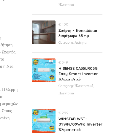
Ηλεκτρικά
€ 400
Σπάρτη – Ενοικιάζεται
διαμέρισμα 63 τ.μ
η
Category:
Ακίνητα
 ζήτηση
ο Ωρωπός,
 το
€ 349
αι η Νέα
HISENSE CA35LR03G
Easy Smart Inverter
Κλιματιστικό
Category:
Ηλεκτρονικά,
η. Η Θέρμη
Ηλεκτρικά
ση
η περιοχών
. Στους
€ 299
ονίκη.
WINSTAR WST-
09WFi/09WFo Inverter
Κλιματιστικό