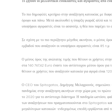
Τί ζητούν οι μελλοντικοί ενοικιαστές και αγοραστές από ένα
Το πιο δημοφιλές κριτήριο στην αναζήτηση κατοικίας με διαφ
όροφο και πάνω. Μετά ακολουθεί η ύπαρξη γκαράζ αλλά και το
υποψήφιοι αγοραστές είναι το ασανσέρ, η θέα που παρέχει το 
Σε σχέση με το πιο περιζήτητο μέγεθος ακινήτου, ο μέσος όρος
εμβαδού που αναζητούν οι υποψήφιοι αγοραστές είναι 85 τ.μ.
Ο μέσος όρος της ανώτατης τιμής που θέτουν οι χρήστες στην
στα 160.767,62 Euro έναντι του αντίστοιχου μέσου όρου για
θέτουν οι χρήστες που αναζητούν κατοικία για αγορά είναι 
Ο CEO του Spitogatos, Δημήτρης Μελαχροινός, σημειώνει: «
πανδημίας στην αναζήτηση ακινήτων στην χώρα μας το πρώτο 
το 2020 για το αντίστοιχο διάστημα. Η πανδημία ωστόσο, φαίν
των αναζητήσεων που πραγματοποιούνται στο Spitogatos και 
μεγαλύτερων κατοικιών -ενδεχομένως επειδή εργάζονται από το