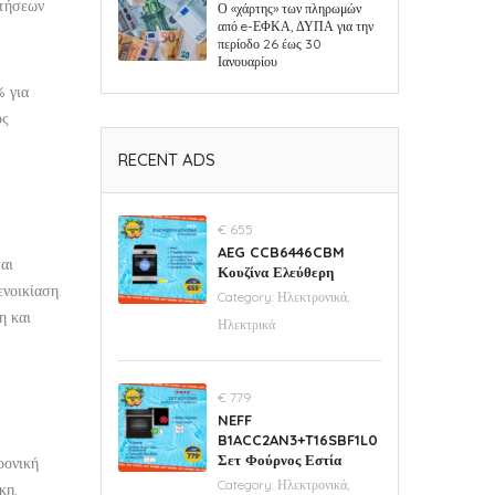
ητήσεων
Ο «χάρτης» των πληρωμών
από e-ΕΦΚΑ, ΔΥΠΑ για την
περίοδο 26 έως 30
Ιανουαρίου
% για
ος
RECENT ADS
€ 655
AEG CCB6446CBM
αι
Κουζίνα Ελεύθερη
νοικίαση.
Category:
Ηλεκτρονικά,
η και
Ηλεκτρικά
€ 779
NEFF
B1ACC2AN3+T16SBF1L0
Σετ Φούρνος Εστία
ρονική
Category:
Ηλεκτρονικά,
κη,