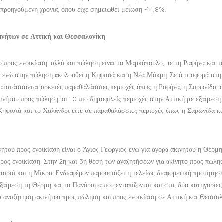
 προηγούμενη χρονιά, όπου είχε σημειωθεί μείωση -14,8%.
κινήτων σε Αττική και Θεσσαλονίκη
 προς ενοικίαση, αλλά και πώληση είναι το Μαρκόπουλο, με τη Ραφήνα και τ
, ενώ στην πώληση ακολουθεί η Κηφισιά και η Νέα Μάκρη. Σε ό,τι αφορά στη
ς κατατάσσονται αρκετές παραθαλάσσιες περιοχές όπως η Ραφήνα, η Σαρωνίδα, 
ινήτου προς πώληση, οι 10 πιο δημοφιλείς περιοχές στην Αττική με εξαίρεση
Κηφισιά και το Χαλάνδρι είτε σε παραθαλάσσιες περιοχές όπως η Σαρωνίδα κ
νήτου προς ενοικίαση είναι ο Άγιος Γεώργιος ενώ για αγορά ακινήτου η Θέρμ
προς ενοικίαση. Στην 2η και 3η θέση των αναζητήσεων για ακίνητο προς πώλη
μαριά και η Μίκρα. Ενδιαφέρον παρουσιάζει η τελείως διαφορετική προτίμησ
ξαίρεση τη Θέρμη και το Πανόραμα που εντοπίζονται και στις δύο κατηγορίες
ια αναζήτηση ακινήτου προς πώληση και προς ενοικίαση σε Αττική και Θεσσαλ