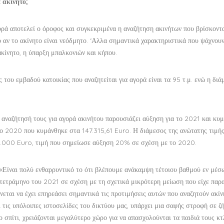
 ακίνητο;
ορά αποτελεί ο όροφος και συγκεκριμένα η αναζήτηση ακινήτων που βρίσκοντα
 αν το ακίνητο είναι νεόδμητο. ‘Αλλα σημαντικά χαρακτηριστικά που ψάχνουν
ακίνητο, η ύπαρξη μπαλκονιών και κήπου.
 του εμβαδού κατοικίας που αναζητείται για αγορά είναι τα 95 τ.μ. ενώ η δι
 αναζήτησή τους για αγορά ακινήτου παρουσιάζει αύξηση για το 2021 και κυμ
 το 2020 που κυμάνθηκε στα 147.315,61 Euro. Η διάμεσος της ανώτατης τιμή
120.000 Euro, τιμή που σημείωσε αύξηση 20% σε σχέση με το 2020.
Είναι πολύ ενθαρρυντικό το ότι βλέπουμε ανάκαμψη τέτοιου βαθμού εν μέσ
τετράμηνο του 2021 σε σχέση με τη σχετικά μικρότερη μείωση που είχε παρ
εται να έχει επηρεάσει σημαντικά τις προτιμήσεις αυτών που αναζητούν ακίν
τις υπόλοιπες ιστοσελίδες του δικτύου μας, υπάρχει μια σαφής στροφή σε ζ
 σπίτι, χρειάζονται μεγαλύτερο χώρο για να απασχολούνται τα παιδιά τους κτ