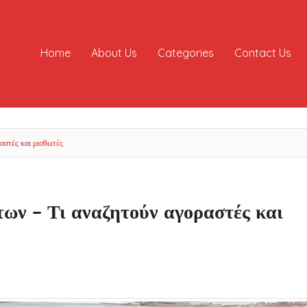
Home
About Us
Categories
Contact Us
αστές και μισθωτές
ων – Τι αναζητούν αγοραστές και