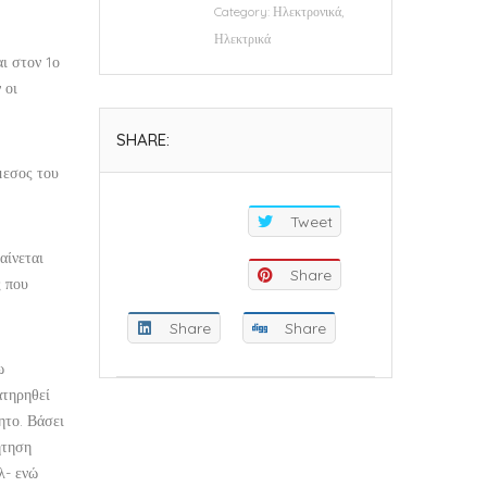
Category:
Ηλεκτρονικά,
Ηλεκτρικά
ι στον 1ο
 οι
SHARE:
άμεσος του
Tweet
αίνεται
Share
ς που
Share
Share
ω
ατηρηθεί
ητο. Βάσει
ήτηση
λ- ενώ