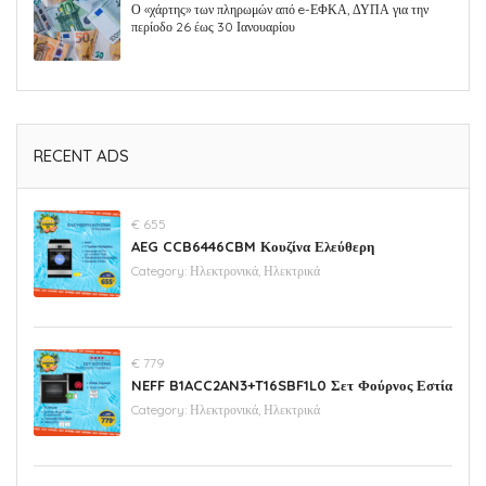
Ο «χάρτης» των πληρωμών από e-ΕΦΚΑ, ΔΥΠΑ για την
περίοδο 26 έως 30 Ιανουαρίου
RECENT ADS
€ 655
AEG CCB6446CBM Κουζίνα Ελεύθερη
Category:
Ηλεκτρονικά, Ηλεκτρικά
€ 779
NEFF B1ACC2AN3+T16SBF1L0 Σετ Φούρνος Εστία
Category:
Ηλεκτρονικά, Ηλεκτρικά