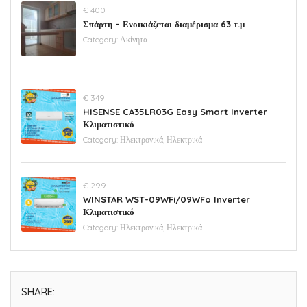
€ 400
Σπάρτη – Ενοικιάζεται διαμέρισμα 63 τ.μ
Category:
Ακίνητα
€ 349
HISENSE CA35LR03G Easy Smart Inverter
Κλιματιστικό
Category:
Ηλεκτρονικά, Ηλεκτρικά
€ 299
WINSTAR WST-09WFi/09WFo Inverter
Κλιματιστικό
Category:
Ηλεκτρονικά, Ηλεκτρικά
SHARE: