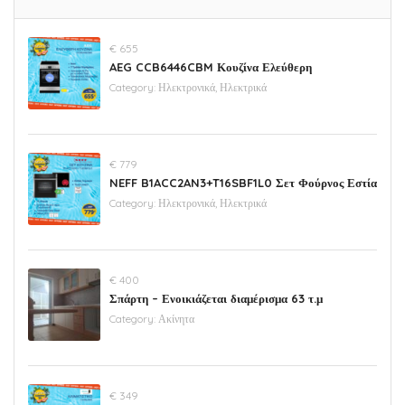
€ 655
AEG CCB6446CBM Κουζίνα Ελεύθερη
Category:
Ηλεκτρονικά, Ηλεκτρικά
€ 779
NEFF B1ACC2AN3+T16SBF1L0 Σετ Φούρνος Εστία
Category:
Ηλεκτρονικά, Ηλεκτρικά
€ 400
Σπάρτη – Ενοικιάζεται διαμέρισμα 63 τ.μ
Category:
Ακίνητα
€ 349