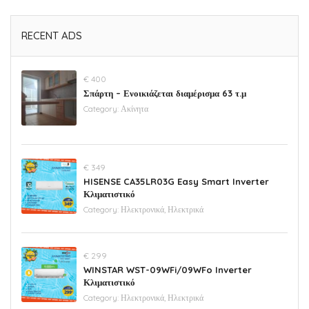
RECENT ADS
€ 400
Σπάρτη – Ενοικιάζεται διαμέρισμα 63 τ.μ
Category:
Ακίνητα
€ 349
HISENSE CA35LR03G Easy Smart Inverter
Κλιματιστικό
Category:
Ηλεκτρονικά, Ηλεκτρικά
€ 299
WINSTAR WST-09WFi/09WFo Inverter
Κλιματιστικό
Category:
Ηλεκτρονικά, Ηλεκτρικά