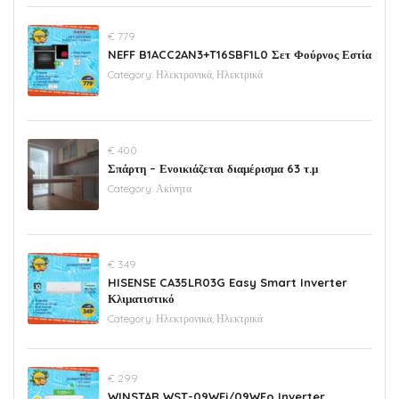
€ 779
NEFF B1ACC2AN3+T16SBF1L0 Σετ Φούρνος Εστία
Category:
Ηλεκτρονικά, Ηλεκτρικά
€ 400
Σπάρτη – Ενοικιάζεται διαμέρισμα 63 τ.μ
Category:
Ακίνητα
€ 349
HISENSE CA35LR03G Easy Smart Inverter
Κλιματιστικό
Category:
Ηλεκτρονικά, Ηλεκτρικά
€ 299
WINSTAR WST-09WFi/09WFo Inverter