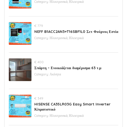
Category:
Ηλεκτρονικά, Ηλεκτρικά
€ 779
NEFF B1ACC2AN3+T16SBF1L0 Σετ Φούρνος Εστία
Category:
Ηλεκτρονικά, Ηλεκτρικά
€ 400
Σπάρτη – Ενοικιάζεται διαμέρισμα 63 τ.μ
Category:
Ακίνητα
€ 349
HISENSE CA35LR03G Easy Smart Inverter
Κλιματιστικό
Category:
Ηλεκτρονικά, Ηλεκτρικά