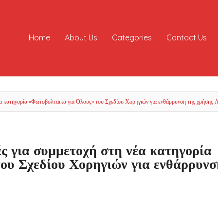
Home
About Us
Categories
Contact Us
α κατηγορία «Φωτοβολταϊκά για Όλους» του Σχεδίου Χορηγιών για ενθάρρυνση της χρήσης 
ς για συμμετοχή στη νέα κατηγορία
ου Σχεδίου Χορηγιών για ενθάρρυνσ