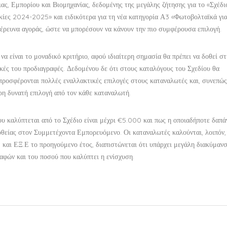
, Εμπορίου και Βιομηχανίας, δεδομένης της μεγάλης ζήτησης για το «
Σχέδι
ικίες 2024-2025
» και ειδικότερα για τη νέα κατηγορία Α3 «Φωτοβολταϊκά γι
έρευνα αγοράς, ώστε να μπορέσουν να κάνουν την πιο συμφέρουσα επιλογή.
να είναι το μοναδικό κριτήριο, αφού ιδιαίτερη σημασία θα πρέπει να δοθεί σ
κές του προδιαγραφές. Δεδομένου δε ότι στους καταλόγους του Σχεδίου θα
 προσφέρονται πολλές εναλλακτικές επιλογές στους καταναλωτές και, συνεπώς
ερη δυνατή επιλογή από τον κάθε καταναλωτή.
που καλύπτεται από το Σχέδιο είναι μέχρι €5.000 και πως η οποιαδήποτε δαπά
υθείας στον Συμμετέχοντα Εμπορευόμενο. Οι καταναλωτές καλούνται, λοιπόν,
 και ΕΞ.Ε το προηγούμενο έτος, διαπιστώνεται ότι υπάρχει μεγάλη διακύμαν
ραφών και του ποσού που καλύπτει η ενίσχυση.