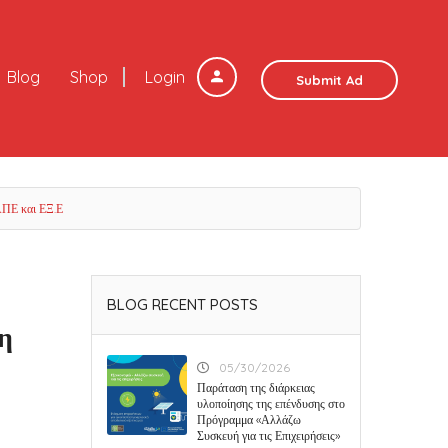
Blog
Shop
Login
Submit Ad
ΑΠΕ και ΕΞ.Ε
BLOG RECENT POSTS
η
05/30/2026
Παράταση της διάρκειας
υλοποίησης της επένδυσης στο
Πρόγραμμα «Αλλάζω
Συσκευή για τις Επιχειρήσεις»