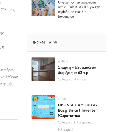
ο
Ο «χάρτης» των πληρωμών
από e-ΕΦΚΑ, ΔΥΠΑ για την
α Όλους»,
περίοδο 26 έως 30
Ιανουαρίου
την
RECENT ADS
, η
€ 400
Σπάρτη – Ενοικιάζεται
νη πέραν
διαμέρισμα 63 τ.μ
 να λάβουν
Category:
Ακίνητα
ση τιμών
€ 349
HISENSE CA35LR03G
Easy Smart Inverter
Κλιματιστικό
Category:
Ηλεκτρονικά,
Ηλεκτρικά