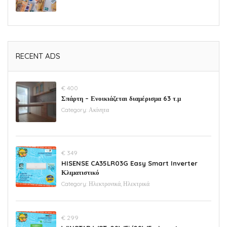
RECENT ADS
€ 400
Σπάρτη – Ενοικιάζεται διαμέρισμα 63 τ.μ
Category:
Ακίνητα
€ 349
HISENSE CA35LR03G Easy Smart Inverter
Κλιματιστικό
Category:
Ηλεκτρονικά, Ηλεκτρικά
€ 299