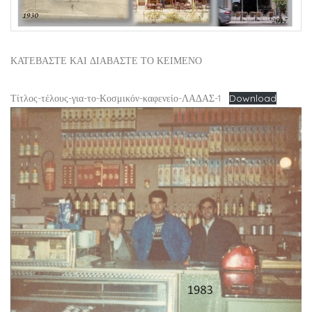
ΚΑΤΕΒΑΣΤΕ ΚΑΙ ΔΙΑΒΑΣΤΕ ΤΟ ΚΕΙΜΕΝΟ
Τίτλος-τέλους-για-το-Κοσμικόν-καφενείο-ΛΑΔΑΣ-1
Download