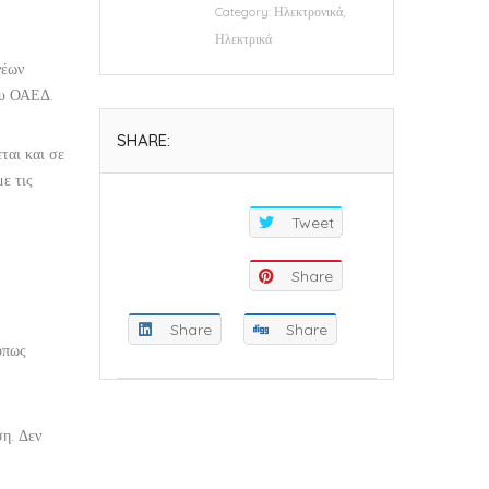
Category:
Ηλεκτρονικά,
Ηλεκτρικά
νέων
ου ΟΑΕΔ.
SHARE:
ται και σε
ε τις
Tweet
Share
Share
Share
όπως
ση. Δεν