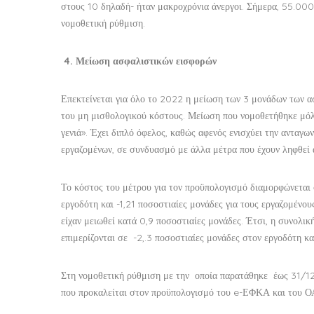
στους 10 δηλαδή- ήταν μακροχρόνια άνεργοι. Σήμερα, 55.000
νομοθετική ρύθμιση.
4.
Μείωση ασφαλιστικών εισφορών
Επεκτείνεται για όλο το 2022 η μείωση των 3 μονάδων των α
του μη μισθολογικού κόστους. Μείωση που νομοθετήθηκε μόλι
γενιά». Έχει διπλό όφελος, καθώς αφενός ενισχύει την ανταγω
εργαζομένων, σε συνδυασμό με άλλα μέτρα που έχουν ληφθεί 
Το κόστος του μέτρου για τον προϋπολογισμό διαμορφώνεται
εργοδότη και -1,21 ποσοστιαίες μονάδες για τους εργαζομένου
είχαν μειωθεί κατά 0,9 ποσοστιαίες μονάδες. Έτσι, η συνολι
επιμερίζονται σε -2,.3 ποσοστιαίες μονάδες στον εργοδότη κα
Στη νομοθετική ρύθμιση με την οποία παρατάθηκε έως 31/1
που προκαλείται στον προϋπολογισμό του e-ΕΦΚΑ και του Ο