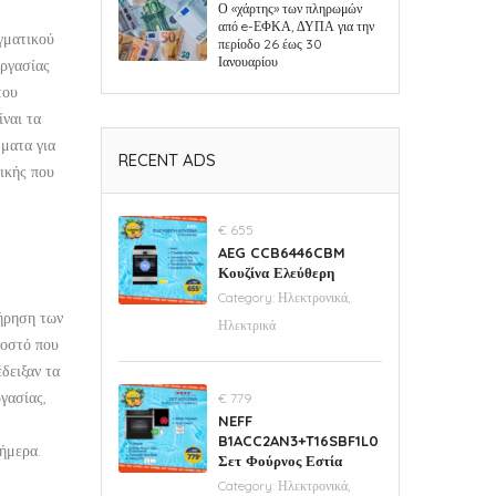
Ο «χάρτης» των πληρωμών
από e-ΕΦΚΑ, ΔΥΠΑ για την
γματικού
περίοδο 26 έως 30
Ιανουαρίου
ργασίας
του
ίναι τα
ματα για
RECENT ADS
τικής που
€ 655
AEG CCB6446CBM
Κουζίνα Ελεύθερη
Category:
Ηλεκτρονικά,
τήρηση των
Ηλεκτρικά
σοστό που
δειξαν τα
γασίας,
€ 779
NEFF
B1ACC2AN3+T16SBF1L0
ήμερα.
Σετ Φούρνος Εστία
Category:
Ηλεκτρονικά,