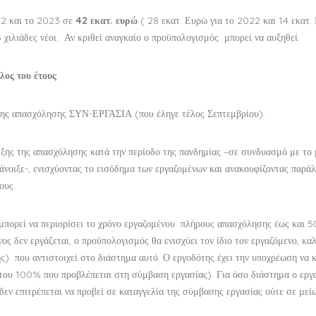
22 και το 2023 σε
42 εκατ. ευρώ
( 28 εκατ. Ευρώ για το 2022 και 14 εκατ.
χιλιάδες νέοι. Αν κριθεί αναγκαίο ο προϋπολογισμός μπορεί να αυξηθεί.
ος του έτους
υσης απασχόλησης ΣΥΝ-ΕΡΓΑΣΙΑ (που έληγε τέλος Σεπτεμβρίου).
ξης της απασχόλησης κατά την περίοδο της πανδημίας –σε συνδυασμό με το
άνοιξε-, ενισχύοντας το εισόδημα των εργαζομένων και ανακουφίζοντας παράλ
ους.
μπορεί να περιορίσει το χρόνο εργαζομένου πλήρους απασχόλησης έως και 5
ος δεν εργάζεται, ο προϋπολογισμός θα ενισχύει τον ίδιο τον εργαζόμενο, κα
ς) που αντιστοιχεί στο διάστημα αυτό. Ο εργοδότης έχει την υποχρέωση να 
 του 100% που προβλέπεται στη σύμβαση εργασίας). Για όσο διάστημα ο εργ
εν επιτρέπεται να προβεί σε καταγγελία της σύμβασης εργασίας ούτε σε μεί