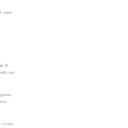
τ. ευρώ
ρώ
. Η
ηλαδή των
οχρόνια
ικού
– ο ένας