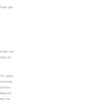
 Ευρώ για
 μέτρο των
ληλα τις
0%, χωρίς
λύπτοντας
καλύπτει
αζόμενος
ωση του