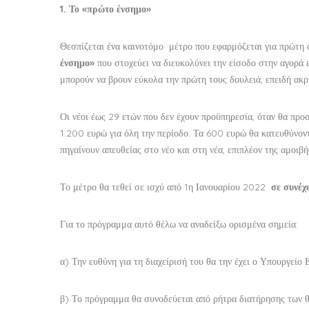
1. Το «πρώτο ένσημο»
Θεσπίζεται ένα καινοτόμο μέτρο που εφαρμόζεται για πρώτη φ
ένσημο»
που στοχεύει να διευκολύνει την είσοδο στην αγορά 
μπορούν να βρουν εύκολα την πρώτη τους δουλειά, επειδή ακρ
Οι νέοι έως 29 ετών που δεν έχουν προϋπηρεσία, όταν θα προ
1.200 ευρώ για όλη την περίοδο. Τα 600 ευρώ θα κατευθύνον
πηγαίνουν απευθείας στο νέο και στη νέα, επιπλέον της αμοιβής
Το μέτρο θα τεθεί σε ισχύ από 1η Ιανουαρίου 2022
σε συνέχ
Για το πρόγραμμα αυτό θέλω να αναδείξω ορισμένα σημεία:
α) Την ευθύνη για τη διαχείρισή του θα την έχει ο Υπουργεί
β) Το πρόγραμμα θα συνοδεύεται από ρήτρα διατήρησης των θ