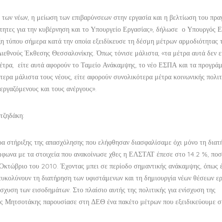
 των νέων, η μείωση των επιβαρύνσεων στην εργασία και η βελτίωση του πρα
ητες για την κυβέρνηση και το Υπουργείο Εργασίας»,
δήλωσε ο Υπουργός Ε
 τύπου σήμερα κατά την οποία εξειδίκευσε τη δέσμη μέτρων αρμοδιότητας 
Διεθνούς Έκθεσης Θεσσαλονίκης. Όπως τόνισε μάλιστα,
«τα μέτρα αυτά δεν ε
έτρα, είτε αυτά αφορούν το Ταμείο Ανάκαμψης, το νέο ΕΣΠΑ και τα προγράμ
ίτερα μάλιστα τους νέους, είτε αφορούν συνολικότερα μέτρα κοινωνικής πολι
εργαζόμενους και τους ανέργους».
τζηδάκη:
ρα στήριξης της απασχόλησης που ελήφθησαν διασφαλίσαμε όχι μόνο τη δια
ύμφωνα με τα στοιχεία που ανακοίνωσε χθες η ΕΛΣΤΑΤ έπεσε στο 14.2 %, πο
Οκτώβριο του 2010. Έχοντας μπει σε περίοδο σημαντικής ανάκαμψης, όπως έ
ευκολύνουν τη διατήρηση των υφιστάμενων και τη δημιουργία νέων θέσεων ερ
ίσχυση των εισοδημάτων. Στο πλαίσιο αυτής της πολιτικής για ενίσχυση της
ος Μητσοτάκης παρουσίασε στη ΔΕΘ ένα πακέτο μέτρων που εξειδικεύουμε σ