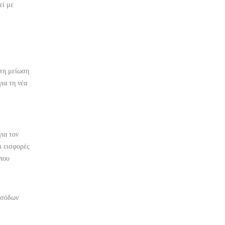
εί με
 τη μείωση
ια τη νέα
ια τον
ι εισφορές
 που
εσόδων