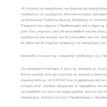
«Η ενίσχυση της απασχόλησης, και ιδιαίτερα της απασχόλησης
εισοδήματος των εργαζομένων αποτελούν κεντρικές προτεραιότ
και Κοινωνικών Υποθέσεων Κωστής Χατζηδάκης σε συνέντευξη
Υπουργείου που εξήγγειλε ο Πρωθυπουργός από το βήμα της 
μόνα. Τους επόμενους μήνες θα ακολουθηθούν και από άλλα μ
εργαζόμενους και ανέργους που θα ξεδιπλωθούν από εκεί, ιδια
θα έρθουν και θα στηρίξουν εμπράκτως την απασχόληση, τους 
Ακολουθεί το κείμενο της εισαγωγικής τοποθέτησης του κ. Χα
«Το προηγούμενο διάστημα, εν μέσω της πανδημίας με τα μέτ
θέσεων εργασίας αλλά και τη μείωση της ανεργίας η οποία σ
σύμφωνα πάντα με την ΕΛΣΤΑΤ είναι το χαμηλότερο από τον 
στοιχεία του β΄ τριμήνου, προχωρούμε σε παρεμβάσεις που δι
την πρόσβαση των νέων στην αγορά εργασίας, αλλά και την εν
απασχόλησης, ιδιαίτερα των νέων ο Πρωθυπουργός κ. Κυριάκ