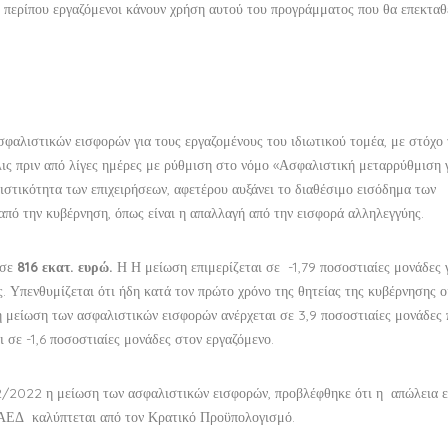
 περίπου εργαζόμενοι κάνουν χρήση αυτού του προγράμματος που θα επεκταθ
σφαλιστικών εισφορών για τους εργαζομένους του ιδιωτικού τομέα, με στόχο
ς πριν από λίγες ημέρες με ρύθμιση στο νόμο «Ασφαλιστική μεταρρύθμιση γ
νιστικότητα των επιχειρήσεων, αφετέρου αυξάνει το διαθέσιμο εισόδημα των
από την κυβέρνηση, όπως είναι η απαλλαγή από την εισφορά αλληλεγγύης.
 σε
816 εκατ. ευρώ.
Η Η μείωση επιμερίζεται σε -1,79 ποσοστιαίες μονάδες γ
ς. Υπενθυμίζεται ότι ήδη κατά τον πρώτο χρόνο της θητείας της κυβέρνησης ο
κή μείωση των ασφαλιστικών εισφορών ανέρχεται σε 3,9 ποσοστιαίες μονάδες
ι σε -1,6 ποσοστιαίες μονάδες στον εργαζόμενο.
2/2022 η μείωση των ασφαλιστικών εισφορών, προβλέφθηκε ότι η απώλεια 
ΑΕΔ καλύπτεται από τον Κρατικό Προϋπολογισμό.