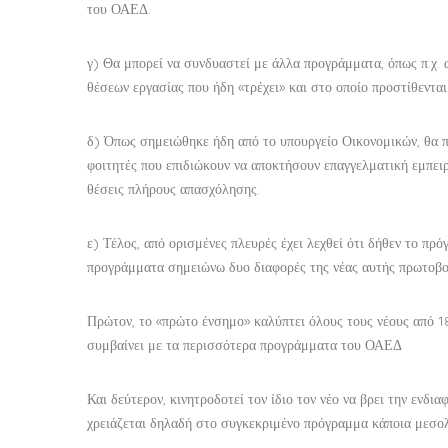
του ΟΑΕΔ.
γ) Θα μπορεί να συνδυαστεί με άλλα προγράμματα, όπως π.χ
θέσεων εργασίας που ήδη «τρέχει» και στο οποίο προστίθεντ
δ) Όπως σημειώθηκε ήδη από το υπουργείο Οικονομικών, θα π
φοιτητές που επιδιώκουν να αποκτήσουν επαγγελματική εμπειρ
θέσεις πλήρους απασχόλησης.
ε) Τέλος, από ορισμένες πλευρές έχει λεχθεί ότι δήθεν το πρό
προγράμματα σημειώνω δυο διαφορές της νέας αυτής πρωτοβο
Πρώτον, το «πρώτο ένσημο» καλύπτει όλους τους νέους από 18
συμβαίνει με τα περισσότερα προγράμματα του ΟΑΕΔ
Και δεύτερον, κινητροδοτεί τον ίδιο τον νέο να βρει την ενδι
χρειάζεται δηλαδή στο συγκεκριμένο πρόγραμμα κάποια μεσ