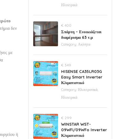
Ηλεκτρικά
πρώτο
€ 400
τήμια δεν
Σπάρτη – Ενοικιάζεται
διαμέρισμα 63 τ.μ
Category:
Ακίνητα
ήνες με
θα
€ 349
HISENSE CA35LR03G
Easy Smart Inverter
Κλιματιστικό
Category:
Ηλεκτρονικά,
Ηλεκτρικά
€ 299
WINSTAR WST-
09WFi/09WFo Inverter
ουργείου ή
Κλιματιστικό