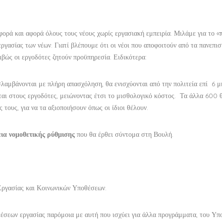
ορά και αφορά όλους τους νέους χωρίς εργασιακή εμπειρία. Μιλάμε για το «
εργασίας των νέων. Γιατί βλέπουμε ότι οι νέοι που αποφοιτούν από τα πανεπισ
ιβώς οι εργοδότες ζητούν προϋπηρεσία. Ειδικότερα:
σλαμβάνονται με πλήρη απασχόληση, θα ενισχύονται από την πολιτεία επί 6 μ
ται στους εργοδότες, μειώνοντας έτσι το μισθολογικό κόστος. Τα άλλα 600 
 τους, για να τα αξιοποιήσουν όπως οι ίδιοι θέλουν.
εια νομοθετικής ρύθμισης
που θα έρθει σύντομα στη Βουλή.
ο Εργασίας και Κοινωνικών Υποθέσεων.
έσεων εργασίας παρόμοια με αυτή που ισχύει για άλλα προγράμματα, του Υπ