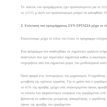
Το κόστος του προγράμματος έχει προϋπολογιστεί για το 20
το 2023) μ΄αυτό τον προϋπολογισμό μπορεί να καλυφθούν 35 
2. Επέκταση του προγράμματος ΣΥΝ-ΕΡΓΑΣΙΑ μέχρι το τέλ
Επεκτείνουμε μέχρι το τέλος του έτους το πρόγραμμα ενίσχ
Ένα πρόγραμμα που αναδείχθηκε σε σημαντικό εργαλείο στήρι
αναστολών που έχει περισταλεί σημαντικά καθώς η οικονομία 
επιχειρήσεις από ένα σημαντικό μέρος του μισθολογικού κόστ
Όσον αφορά στις λεπτομέρειες του μηχανισμού, Ο εργοδότης 
μεταβολή της σχέσεως εργασίας. Για το χρόνο που ο εργαζόμεν
το 60% της αμοιβής (μέχρι ενός συγκεκριμένου ύψους αμοιβή
το σύνολο των ασφαλιστικών εισφορών του εργαζομένου (επί
βρίσκεται σε καθεστώς μειωμένης απασχόλησης, ο εργοδότης δ
ύψους της αμοιβής του εργαζομένου