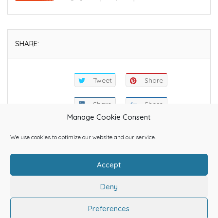
SHARE:
Tweet
Share
Share
Share
Manage Cookie Consent
We use cookies to optimize our website and our service.
Accept
Home
About Us
Categories
Contact Us
Blog
Shop
Deny
ΠΑΝΑΓΙΩΤΗΣ ΤΣΙΜΠΙΔΗΣ ΔΗΜΟΣΙΟΓΡΑΦΟΣ e-info.gr
Preferences
2103213405 by Diafimistes.gr All copyrights reserved © 2021 -