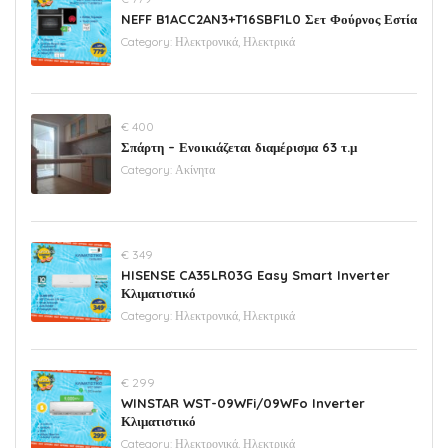
NEFF B1ACC2AN3+T16SBF1L0 Σετ Φούρνος Εστία
Category:
Ηλεκτρονικά, Ηλεκτρικά
€ 400
Σπάρτη – Ενοικιάζεται διαμέρισμα 63 τ.μ
Category:
Ακίνητα
€ 349
HISENSE CA35LR03G Easy Smart Inverter
Κλιματιστικό
Category:
Ηλεκτρονικά, Ηλεκτρικά
€ 299
WINSTAR WST-09WFi/09WFo Inverter
Κλιματιστικό
Category:
Ηλεκτρονικά, Ηλεκτρικά