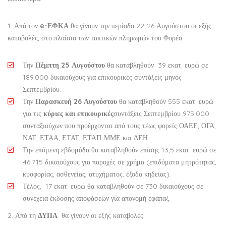
1. Από τον
e
-ΕΦΚΑ
θα γίνουν την περίοδο 22-26 Αυγούστου οι εξής
καταβολές, στο πλαίσιο των τακτικών πληρωμών του Φορέα:
Την
Πέμπτη 25 Αυγούστου
θα καταβληθούν 39 εκατ. ευρώ σε
189.000 δικαιούχους για επικουρικές συντάξεις μηνός
Σεπτεμβρίου.
Την
Παρασκευή 26 Αυγούστου
θα καταβληθούν 555 εκατ. ευρώ
για τις
κύριες και επικουρικές
συντάξεις Σεπτεμβρίου 975.000
συνταξιούχων που προέρχονται από τους τέως φορείς ΟΑΕΕ, ΟΓΑ,
ΝΑΤ, ΕΤΑΑ, ΕΤΑΤ, ΕΤΑΠ-ΜΜΕ και ΔΕΗ.
Την επόμενη εβδομάδα θα καταβληθούν επίσης 13,5 εκατ. ευρώ σε
46.715 δικαιούχους για παροχές σε χρήμα (επιδόματα μητρότητας,
κυοφορίας, ασθενείας, ατυχήματος, έξοδα κηδείας).
Τέλος, 17 εκατ. ευρώ θα καταβληθούν σε 730 δικαιούχους σε
συνέχεια έκδοσης αποφάσεων για απονομή εφάπαξ.
2. Από τη
ΔΥΠΑ
θα γίνουν οι εξής καταβολές: