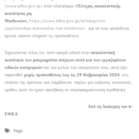
(
www.efka.gov.gr
) στην πλατφόρμα:
«Έλεγχος ασφαλιστικής
ικανότητας μη
Μισθωτών»,
https://www.efka.gov.gr/el/elegchos-
asphalistikes-ikanotetas-me-misthoton
και να τους αποδίδεται
άμεσα, εφόσον πληρούν τις προϋποθέσεις.
Σημειώνεται τέλος ότι, όσον αφορά ειδικά στην
ασφαλιστική
ικανότητα των μακροχρόνια ανέργων
αλλά και των
εργαζομένων
ειδικών κατηγοριών
και των μελών των οικογενειών τους, αυτή έχει
παραταθεί
χωρίς προϋποθέσεις έως τις 29 Φεβρουαρίου 2024
, στο
πλαίσιο της πρόνοιας που λαμβάνεται παγίως για ευάλωτες κοινωνικές
ομάδες ώστε να έχουν πρόσβαση σε ιατροφαρμακευτική περίθαλψη.
Από τη Διοίκηση του
e
-
ΕΦΚΑ
Tags :