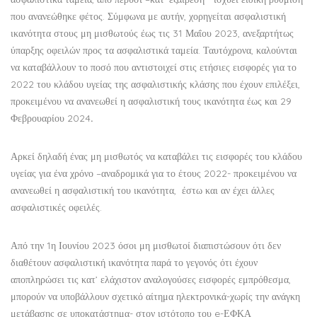
που ανανεώθηκε φέτος. Σύμφωνα με αυτήν, χορηγείται ασφαλιστική
ικανότητα στους μη μισθωτούς έως τις 31 Μαΐου 2023, ανεξαρτήτως
ύπαρξης οφειλών προς τα ασφαλιστικά ταμεία. Ταυτόχρονα, καλούνται
να καταβάλλουν το ποσό που αντιστοιχεί στις ετήσιες εισφορές για το
2022 του κλάδου υγείας της ασφαλιστικής κλάσης που έχουν επιλέξει,
προκειμένου να ανανεωθεί η ασφαλιστική τους ικανότητα έως και 29
Φεβρουαρίου 2024
.
Αρκεί δηλαδή ένας μη μισθωτός να καταβάλει τις εισφορές του κλάδου
υγείας για ένα χρόνο –αναδρομικά για το έτους 2022- προκειμένου να
ανανεωθεί η ασφαλιστική του ικανότητα, έστω και αν έχει άλλες
ασφαλιστικές οφειλές.
Από την 1η Ιουνίου 2023 όσοι μη μισθωτοί διαπιστώσουν ότι δεν
διαθέτουν ασφαλιστική ικανότητα παρά το γεγονός ότι έχουν
αποπληρώσει τις κατ’ ελάχιστον αναλογούσες εισφορές εμπρόθεσμα,
μπορούν να υποβάλλουν σχετικό αίτημα ηλεκτρονικά-χωρίς την ανάγκη
μετάβασης σε υποκατάστημα- στον ιστότοπο του e-ΕΦΚΑ