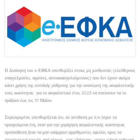
Η Διοίκηση του e-ΕΦΚΑ υπενθυμίζει στους μη μισθωτούς (ελεύθερους
επαγγελματίες, αγρότες, αυτοαπασχολούμενους) που δεν έχουν ακόμα
κάνει χρήση της ευνοϊκής ρύθμισης για την ανανέωση της ασφαλιστικής
τους ικανότητας για το ασφαλιστικό έτος 2023 να σπεύσουν να το
πράξουν έως τις 31 Μαΐου.
Συγκεκριμένα, υπενθυμίζεται ότι, σε αντίθεση με ό,τι ίσχυε τα
προηγούμενα έτη, όταν για την χορήγηση ασφαλιστικής ικανότητας
προϋπόθεση ήταν να μην υπάρχουν αρρύθμιστες οφειλές προς τα
ασφαλιστικά ταμεία, από πέρυσι –κατ’ εξαίρεση- ισχύει ειδική ρύθμιση