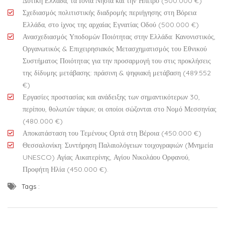
Δυτική Ελλάδα, τα Ιόνια Νησιά και την Ήπειρο (500.000 €)
Σχεδιασμός πολιτιστικής διαδρομής περιήγησης στη Βόρεια
Ελλάδα, στο ίχνος της αρχαίας Εγνατίας Οδού (500.000 €)
Ανασχεδιασμός Υποδομών Ποιότητας στην Ελλάδα: Κανονιστικός,
Οργανωτικός & Επιχειρησιακός Μετασχηματισμός του Εθνικού
Συστήματος Ποιότητας για την προσαρμογή του στις προκλήσεις
της δίδυμης μετάβασης: πράσινη & ψηφιακή μετάβαση (489.552
€)
Εργασίες προστασίας και ανάδειξης των σημαντικότερων 30,
περίπου, θολωτών τάφων, οι οποίοι σώζονται στο Νομό Μεσσηνίας
(480.000 €)
Αποκατάσταση του Τεμένους Ορτά στη Βέροια (450.000 €)
Θεσσαλονίκη: Συντήρηση Παλαιολόγειων τοιχογραφιών (Μνημεία
UNESCO) Αγίας Αικατερίνης, Αγίου Νικολάου Ορφανού,
Προφήτη Ηλία (450.000 €).
Tags :