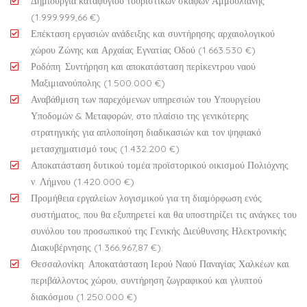
Δημιουργία καταφυγίου τουριστικών σκαφών Αμμουλιανής
(1.999.999,66 €)
Επέκταση εργασιών ανάδειξης και συντήρησης αρχαιολογικού
χώρου Ζώνης και Αρχαίας Εγνατίας Οδού (1.663.530 €)
Ροδόπη: Συντήρηση και αποκατάσταση περίκεντρου ναού
Μαξιμιανούπολης (1.500.000 €)
Αναβάθμιση των παρεχόμενων υπηρεσιών του Υπουργείου
Υποδομών & Μεταφορών, στο πλαίσιο της γενικότερης
στρατηγικής για απλοποίηση διαδικασιών και τον ψηφιακό
μετασχηματισμό τους (1.432.200 €)
Αποκατάσταση δυτικού τομέα προϊστορικού οικισμού Πολιόχνης
ν. Λήμνου (1.420.000 €)
Προμήθεια εργαλείων λογισμικού για τη διαμόρφωση ενός
συστήματος, που θα εξυπηρετεί και θα υποστηρίζει τις ανάγκες του
συνόλου του προσωπικού της Γενικής Διεύθυνσης Ηλεκτρονικής
Διακυβέρνησης (1.366.967,87 €).
Θεσσαλονίκη: Αποκατάσταση Ιερού Ναού Παναγίας Χαλκέων και
περιβάλλοντος χώρου, συντήρηση ζωγραφικού και γλυπτού
διακόσμου (1.250.000 €)