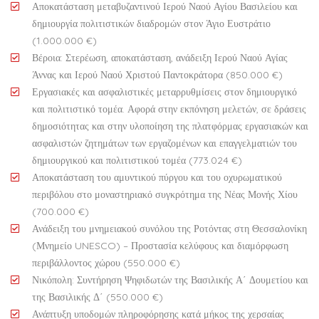
Αποκατάσταση μεταβυζαντινού Ιερού Ναού Αγίου Βασιλείου και
δημιουργία πολιτιστικών διαδρομών στον Άγιο Ευστράτιο
(1.000.000 €)
Βέροια: Στερέωση, αποκατάσταση, ανάδειξη Ιερού Ναού Αγίας
Άννας και Ιερού Ναού Χριστού Παντοκράτορα (850.000 €)
Εργασιακές και ασφαλιστικές μεταρρυθμίσεις στον δημιουργικό
και πολιτιστικό τομέα. Αφορά στην εκπόνηση μελετών, σε δράσεις
δημοσιότητας και στην υλοποίηση της πλατφόρμας εργασιακών και
ασφαλιστών ζητημάτων των εργαζομένων και επαγγελματιών του
δημιουργικού και πολιτιστικού τομέα (773.024 €)
Αποκατάσταση του αμυντικού πύργου και του οχυρωματικού
περιβόλου στο μοναστηριακό συγκρότημα της Νέας Μονής Χίου
(700.000 €)
Ανάδειξη του μνημειακού συνόλου της Ροτόντας στη Θεσσαλονίκη
(Μνημείο UNESCO) – Προστασία κελύφους και διαμόρφωση
περιβάλλοντος χώρου (550.000 €)
Νικόπολη: Συντήρηση Ψηφιδωτών της Βασιλικής Α΄ Δουμετίου και
της Βασιλικής Δ΄ (550.000 €)
Ανάπτυξη υποδομών πληροφόρησης κατά μήκος της χερσαίας