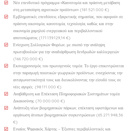
Νέο επενδυτικό πρόγραμμα «Καινοτομία και πράσινη μετάβαση
στη μεταποίηση αγροτικών προϊόντων» (181.521.000 €)
Εμβληματικές επενδύσεις εξαιρετικής σημασίας, που αφορούν σε
πράσινη οικονομία, καινοτομία, τεχνολογία, καθώς και στην
οικονομία χαμηλού ενεργειακού και περιβαλλοντικού
αποτυπώματος (171.139.129,14 €)
Ενίσχυση Συλλογικών Φορέων, με σκοπό την ανάληψη
πρωτοβουλιών για την αναδιάρθρωση δενδρωδών καλλιεργειών
(166.720.000 €)
Εκσυγχρονισμός του πρωτογενούς τομέα. Το έργο επικεντρώνεται
στην παραγωγή ποιοτικών γεωργικών προϊόντων, ενισχύοντας την
ανταγωνιστικότητά τους και διευκολύνοντας την είσοδό τους σε
νέες αγορές. (98.111.000 €)
Αναβάθμιση και Επέκταση Πληροφοριακών Συστημάτων τομέα
Δικαιοσύνης (70.000.000 €)
Ανάπτυξη νέων βιομηχανικών πάρκων, επέκταση υφιστάμενων και
οργάνωση άτυπων βιομηχανικών συγκεντρώσεων (65.271.948,36
€)
Ενιαίος Ψηφιακός Χάρτης – Έξυπνες περιβαλλοντικές και