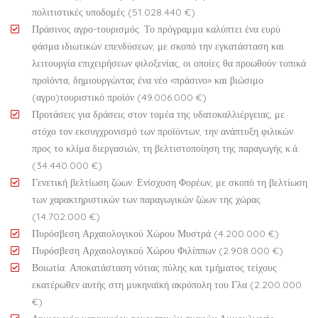
πολιτιστικές υποδομές (51.028.440 €)
Πράσινος αγρο-τουρισμός. Το πρόγραμμα καλύπτει ένα ευρύ
φάσμα ιδιωτικών επενδύσεων, με σκοπό την εγκατάσταση και
λειτουργία επιχειρήσεων φιλοξενίας, οι οποίες θα προωθούν τοπικά
προϊόντα, δημιουργώντας ένα νέο «πράσινο» και βιώσιμο
(αγρο)τουριστικό προϊόν (49.006.000 €)
Προτάσεις για δράσεις στον τομέα της υδατοκαλλιέργειας, με
στόχο τον εκσυγχρονισμό των προϊόντων, την ανάπτυξη φιλικών
προς το κλίμα διεργασιών, τη βελτιστοποίηση της παραγωγής κ.ά.
(34.440.000 €)
Γενετική βελτίωση ζώων. Ενίσχυση Φορέων, με σκοπό τη βελτίωση
των χαρακτηριστικών των παραγωγικών ζώων της χώρας.
(14.702.000 €)
Πυρόσβεση Αρχαιολογικού Χώρου Μυστρά (4.200.000 €)
Πυρόσβεση Αρχαιολογικού Χώρου Φιλίππων (2.908.000 €)
Βοιωτία: Αποκατάσταση νότιας πύλης και τμήματος τείχους
εκατέρωθεν αυτής στη μυκηναϊκή ακρόπολη του Γλα (2.200.000
€)