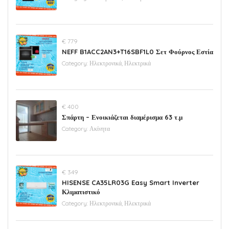
€ 779
NEFF B1ACC2AN3+T16SBF1L0 Σετ Φούρνος Εστία
Category:
Ηλεκτρονικά, Ηλεκτρικά
€ 400
Σπάρτη – Ενοικιάζεται διαμέρισμα 63 τ.μ
Category:
Ακίνητα
€ 349
HISENSE CA35LR03G Easy Smart Inverter
Κλιματιστικό
Category:
Ηλεκτρονικά, Ηλεκτρικά