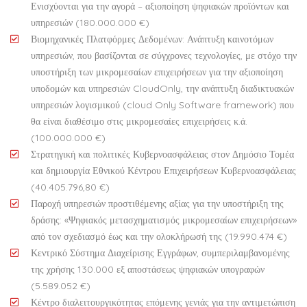
Ενισχύονται για την αγορά – αξιοποίηση ψηφιακών προϊόντων και
υπηρεσιών (180.000.000 €)
Βιομηχανικές Πλατφόρμες Δεδομένων: Ανάπτυξη καινοτόμων
υπηρεσιών, που βασίζονται σε σύγχρονες τεχνολογίες, με στόχο την
υποστήριξη των μικρομεσαίων επιχειρήσεων για την αξιοποίηση
υποδομών και υπηρεσιών CloudOnly, την ανάπτυξη διαδικτυακών
υπηρεσιών λογισμικού (cloud Only Software framework) που
θα είναι διαθέσιμο στις μικρομεσαίες επιχειρήσεις κ.ά.
(100.000.000 €)
Στρατηγική και πολιτικές Κυβερνοασφάλειας στον Δημόσιο Τομέα
και δημιουργία Εθνικού Κέντρου Επιχειρήσεων Κυβερνοασφάλειας
(40.405.796,80 €)
Παροχή υπηρεσιών προστιθέμενης αξίας για την υποστήριξη της
δράσης: «Ψηφιακός μετασχηματισμός μικρομεσαίων επιχειρήσεων»
από τον σχεδιασμό έως και την ολοκλήρωσή της (19.990.474 €)
Κεντρικό Σύστημα Διαχείρισης Εγγράφων, συμπεριλαμβανομένης
της χρήσης 130.000 εξ αποστάσεως ψηφιακών υπογραφών
(5.589.052 €)
Κέντρο διαλειτουργικότητας επόμενης γενιάς για την αντιμετώπιση