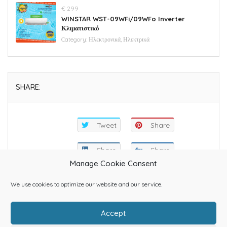
€ 299
WINSTAR WST-09WFi/09WFo Inverter
Κλιματιστικό
Category:
Ηλεκτρονικά, Ηλεκτρικά
SHARE:
Tweet
Share
Share
Share
Manage Cookie Consent
We use cookies to optimize our website and our service.
Accept
Home
About Us
Categories
Contact Us
Blog
Shop