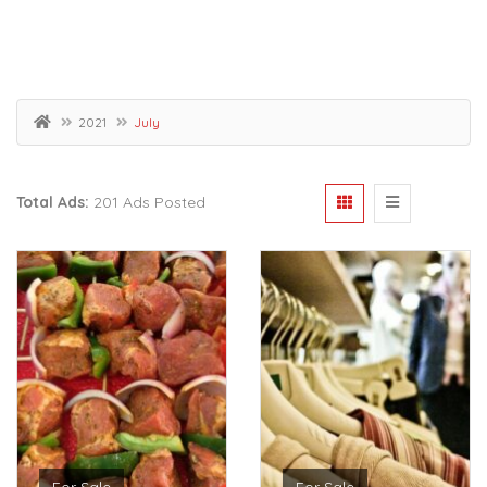
2021
July
Total Ads:
201 Ads Posted
For Sale
For Sale