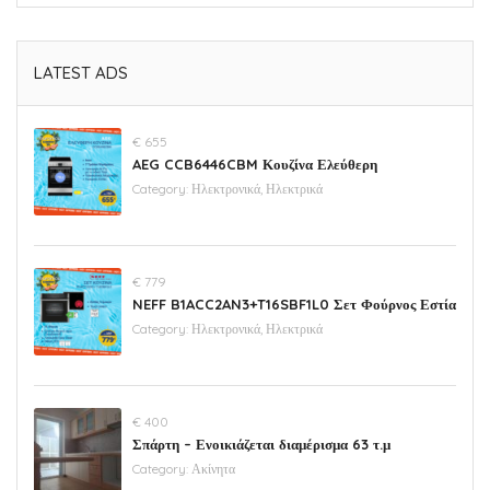
LATEST ADS
€ 655
AEG CCB6446CBM Κουζίνα Ελεύθερη
Category:
Ηλεκτρονικά, Ηλεκτρικά
€ 779
NEFF B1ACC2AN3+T16SBF1L0 Σετ Φούρνος Εστία
Category:
Ηλεκτρονικά, Ηλεκτρικά
€ 400
Σπάρτη – Ενοικιάζεται διαμέρισμα 63 τ.μ
Category:
Ακίνητα