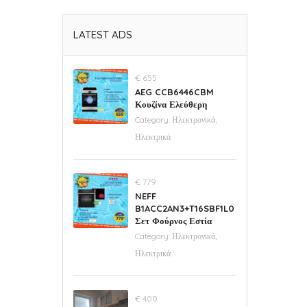
LATEST ADS
€ 655
AEG CCB6446CBM
Κουζίνα Ελεύθερη
Category:
Ηλεκτρονικά,
Ηλεκτρικά
€ 779
NEFF
B1ACC2AN3+T16SBF1L0
Σετ Φούρνος Εστία
Category:
Ηλεκτρονικά,
Ηλεκτρικά
€ 400