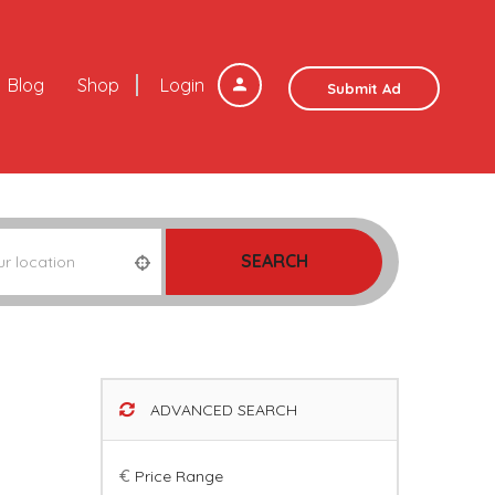
Blog
Shop
Login
Submit Ad
SEARCH
ADVANCED SEARCH
€
Price Range