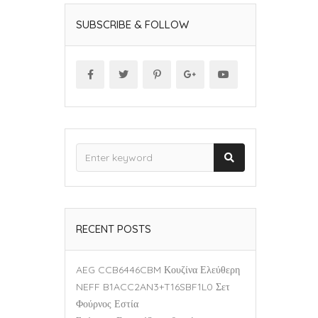
SUBSCRIBE & FOLLOW
RECENT POSTS
AEG CCB6446CBM Κουζίνα Ελεύθερη
NEFF B1ACC2AN3+T16SBF1L0 Σετ
Φούρνος Εστία