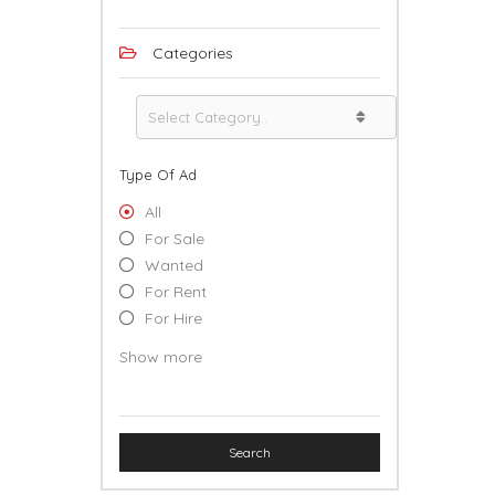
Categories
Type Of Ad
All
For Sale
Wanted
For Rent
For Hire
Lost & Found
Show more
Free
Event
Professional Service
Search