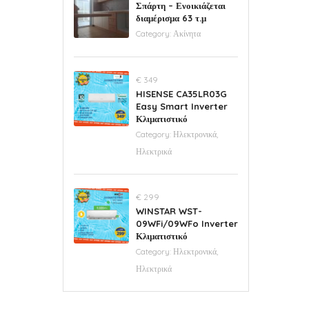
Σπάρτη – Ενοικιάζεται
διαμέρισμα 63 τ.μ
Category:
Ακίνητα
€ 349
HISENSE CA35LR03G
Easy Smart Inverter
Κλιματιστικό
Category:
Ηλεκτρονικά,
Ηλεκτρικά
€ 299
WINSTAR WST-
09WFi/09WFo Inverter
Κλιματιστικό
Category:
Ηλεκτρονικά,
Ηλεκτρικά