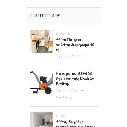
FEATURED ADS
€ 120000
Αθήνα Πατήσια ,
πωλείται διαμέρισμα 48
τ.μ
Category:
Ακίνητα
Nakayama GS9600
Θρυμματιστής Κλαδιών
Βενζίνης
Category:
Αγροτικός
Εξοπλισμός
€ 700
Αθήνα, Ζωγράφου –
Ενοικιάζεται διαμέρισμα