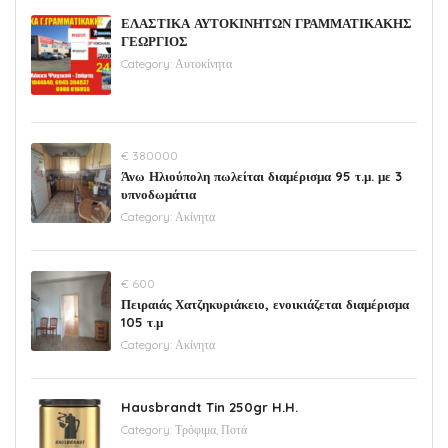
ΕΛΑΣΤΙΚΑ ΑΥΤΟΚΙΝΗΤΩΝ ΓΡΑΜΜΑΤΙΚΑΚΗΣ
ΓΕΩΡΓΙΟΣ
Category:
Αυτοκίνητα
€ 380000
Άνω Ηλιούπολη πωλείται διαμέρισμα 95 τ.μ. με 3
υπνοδωμάτια
Category:
Ακίνητα
€ 600
Πειραιάς Χατζηκυριάκειο, ενοικιάζεται διαμέρισμα
105 τ.μ
Category:
Ακίνητα
Hausbrandt Tin 250gr H.H.
Category:
Τρόφιμα, Ποτά