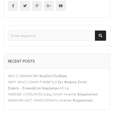
RECENT POSTS
AEG CCB6446CBM Κουζίνα Ελεύθερη
NEFF B1ACC2AN3+T16SBF1L0 Σετ Φούρνος Εστία
Σπάρτη – Ενοικιάζεται διαμέρισμα 63 τ.μ
HISENSE CA35LR03G Easy Smart Inverter Κλιματιστικό
WINSTAR WST-09WFi/09WFo Inverter Κλιματιστικό