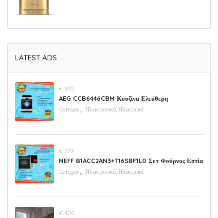
LATEST ADS
€ 655
AEG CCB6446CBM Κουζίνα Ελεύθερη
Category:
Ηλεκτρονικά, Ηλεκτρικά
€ 779
NEFF B1ACC2AN3+T16SBF1L0 Σετ Φούρνος Εστία
Category:
Ηλεκτρονικά, Ηλεκτρικά
€ 400