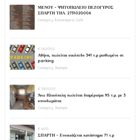
ΜΕΝΟΥ – ΨΗΤΟΠΩΛΕΙΟ ΠΕΖΟΓΥΡΟΣ
ΣΠΑΡΤΗ ΤΗΛ. 2731020006
Category:
Εστιατόρια & Cafe
€ 160000
Αθήνα, πωλείται οικόπεδο 341 τ.μ μισθωμένο σε
parking
Category:
Ακίνητα
€ 380000
Άνω Ηλιούπολη πωλείται διαμέρισμα 95 τ.μ. με 3
υπνοδωμάτια
Category:
Ακίνητα
€ 600
ΣΠΑΡΤΗ – Ενοικιάζεται κατάστημα 71 τ.μ