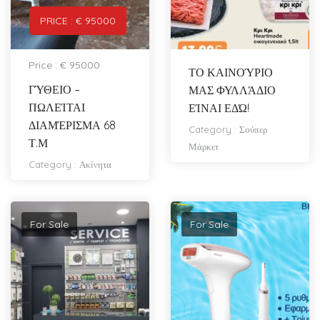
PRICE : € 95000
Price : € 95000
ΤΟ ΚΑΙΝΟΎΡΙΟ
ΓΎΘΕΙΟ –
ΜΑΣ ΦΥΛΛΆΔΙΟ
ΠΩΛΕΊΤΑΙ
ΕΊΝΑΙ ΕΔΏ!
ΔΙΑΜΈΡΙΣΜΑ 68
Category :
Σούπερ
Τ.Μ
Μάρκετ
Category :
Ακίνητα
For Sale
For Sale