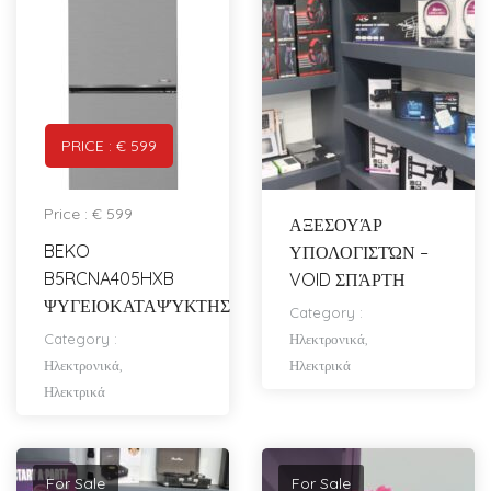
PRICE : € 599
Price : € 599
ΑΞΕΣΟΥΆΡ
BEKO
ΥΠΟΛΟΓΙΣΤΏΝ –
B5RCNA405HXB
VOID ΣΠΆΡΤΗ
ΨΥΓΕΙΟΚΑΤΑΨΎΚΤΗΣ
Category :
Category :
Ηλεκτρονικά,
Ηλεκτρονικά,
Ηλεκτρικά
Ηλεκτρικά
For Sale
For Sale