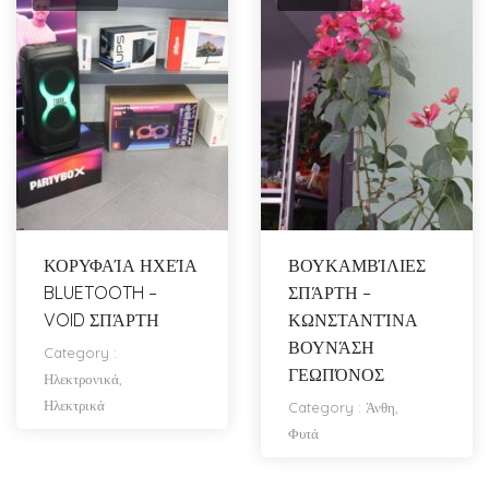
ΚΟΡΥΦΑΊΑ ΗΧΕΊΑ
ΒΟΥΚΑΜΒΊΛΙΕΣ
BLUETOOTH –
ΣΠΆΡΤΗ –
VOID ΣΠΆΡΤΗ
ΚΩΝΣΤΑΝΤΊΝΑ
ΒΟΥΝΆΣΗ
Category :
ΓΕΩΠΌΝΟΣ
Ηλεκτρονικά,
Ηλεκτρικά
Category :
Άνθη,
Φυτά