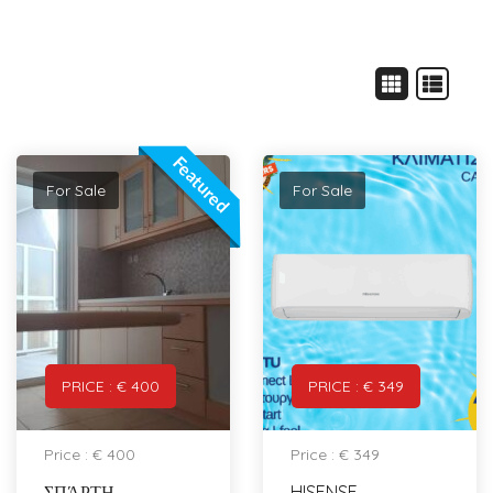
Featured
For Sale
For Sale
PRICE : € 400
PRICE : € 349
Price : € 400
Price : € 349
ΣΠΆΡΤΗ –
HISENSE