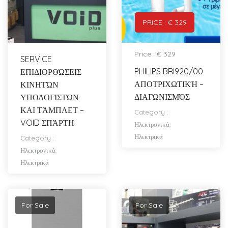
PRICE : € 329
Price : € 329
SERVICE
PHILIPS BRI920/00
ΕΠΙΔΙΟΡΘΏΣΕΙΣ
ΑΠΟΤΡΙΧΩΤΙΚΉ –
ΚΙΝΗΤΏΝ
ΔΙΑΓΩΝΙΣΜΌΣ
ΥΠΟΛΟΓΙΣΤΏΝ
ΚΑΙ ΤΆΜΠΛΕΤ –
Category :
VOID ΣΠΆΡΤΗ
Ηλεκτρονικά,
Ηλεκτρικά
Category :
Ηλεκτρονικά,
Ηλεκτρικά
For Sale
For Sale