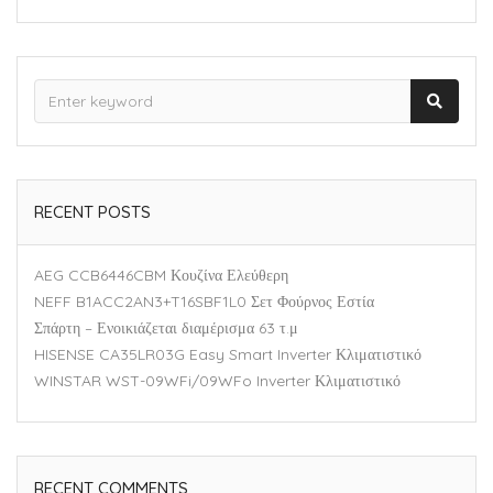
RECENT POSTS
AEG CCB6446CBM Κουζίνα Ελεύθερη
NEFF B1ACC2AN3+T16SBF1L0 Σετ Φούρνος Εστία
Σπάρτη – Ενοικιάζεται διαμέρισμα 63 τ.μ
HISENSE CA35LR03G Easy Smart Inverter Κλιματιστικό
WINSTAR WST-09WFi/09WFo Inverter Κλιματιστικό
RECENT COMMENTS