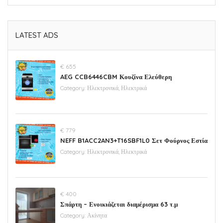
LATEST ADS
€ 655
AEG CCB6446CBM Κουζίνα Ελεύθερη
Category:
Ηλεκτρονικά, Ηλεκτρικά
€ 779
NEFF B1ACC2AN3+T16SBF1L0 Σετ Φούρνος Εστία
Category:
Ηλεκτρονικά, Ηλεκτρικά
€ 400
Σπάρτη – Ενοικιάζεται διαμέρισμα 63 τ.μ
Category:
Ακίνητα