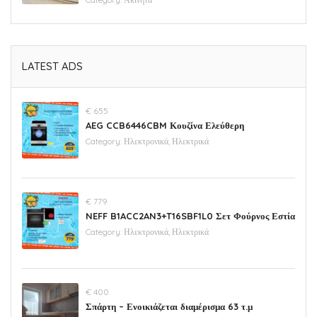
LATEST ADS
€ 655
AEG CCB6446CBM Κουζίνα Ελεύθερη
Category:
Ηλεκτρονικά, Ηλεκτρικά
€ 779
NEFF B1ACC2AN3+T16SBF1L0 Σετ Φούρνος Εστία
Category:
Ηλεκτρονικά, Ηλεκτρικά
€ 400
Σπάρτη – Ενοικιάζεται διαμέρισμα 63 τ.μ