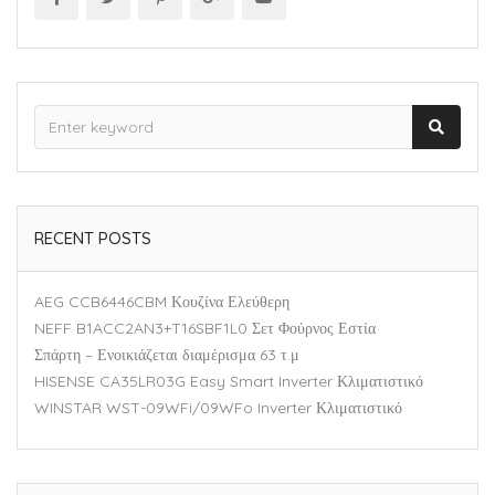
RECENT POSTS
AEG CCB6446CBM Κουζίνα Ελεύθερη
NEFF B1ACC2AN3+T16SBF1L0 Σετ Φούρνος Εστία
Σπάρτη – Ενοικιάζεται διαμέρισμα 63 τ.μ
HISENSE CA35LR03G Easy Smart Inverter Κλιματιστικό
WINSTAR WST-09WFi/09WFo Inverter Κλιματιστικό