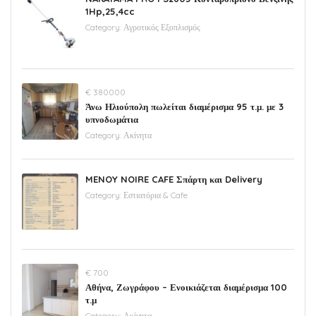
1Hp,25,4cc
Category:
Αγροτικός Εξοπλισμός
€ 380000
Άνω Ηλιούπολη πωλείται διαμέρισμα 95 τ.μ. με 3
υπνοδωμάτια
Category:
Ακίνητα
MENOY NOIRE CAFE Σπάρτη και Delivery
Category:
Εστιατόρια & Cafe
€ 700
Αθήνα, Ζωγράφου – Ενοικιάζεται διαμέρισμα 100
τ.μ
Category:
Ακίνητα