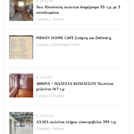
€ 380000
Άνω Ηλιούπολη πωλείται διαμέρισμα 95 τ.μ. με 3
υπνοδωμάτια
Category:
Ακίνητα
MENOY NOIRE CAFE Σπάρτη και Delivery
Category:
Εστιατόρια & Cafe
€ 210000
ΑΘΗΝΑ – ΠΛΑΤΕΙΑ ΚΟΛΙΑΤΣΟΥ Πωλείται
μεζονέτα 167 τ.μ
Category:
Ακίνητα
€ 500000
ΑΧΑΪΑ πωλείται κτήριο ελαιοτριβείου 395 τ.μ
Category:
Ακίνητα