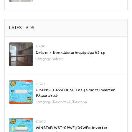
LATEST ADS
€ 400
Σπάρτη – Ενοικιάζεται διαμέρισμα 63 τ.μ
Category:
Ακίνητα
€ 349
HISENSE CA35LR03G Easy Smart Inverter
Κλιματιστικό
Category:
Ηλεκτρονικά, Ηλεκτρικά
€ 299
WINSTAR WST-09WFi/09WFo Inverter