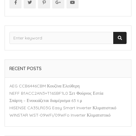
RECENT POSTS
AEG CCB6446CBM Κουζίνα Ελεύθερη
NEFF B1ACC2AN3+T16SBF1L0 Σετ Φούρνος Εστία
Σπάρτη – Ενοικιάζεται διαμέρισμα 63 τ.μ
HISENSE CA35LR03G Easy Smart Inverter Κλιματιστικό
WINSTAR WST-09WFi/09WFo Inverter Κλιματιστικό