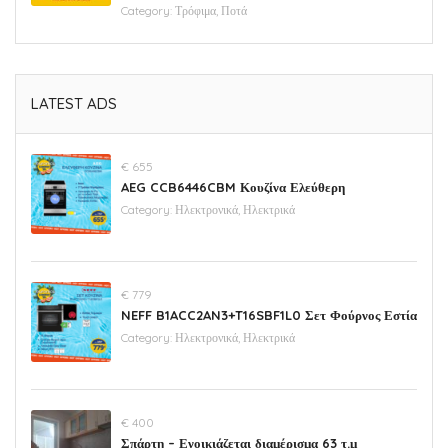
Category:
Τρόφιμα, Ποτά
LATEST ADS
€ 655
AEG CCB6446CBM Κουζίνα Ελεύθερη
Category:
Ηλεκτρονικά, Ηλεκτρικά
€ 779
NEFF B1ACC2AN3+T16SBF1L0 Σετ Φούρνος Εστία
Category:
Ηλεκτρονικά, Ηλεκτρικά
€ 400
Σπάρτη – Ενοικιάζεται διαμέρισμα 63 τ.μ