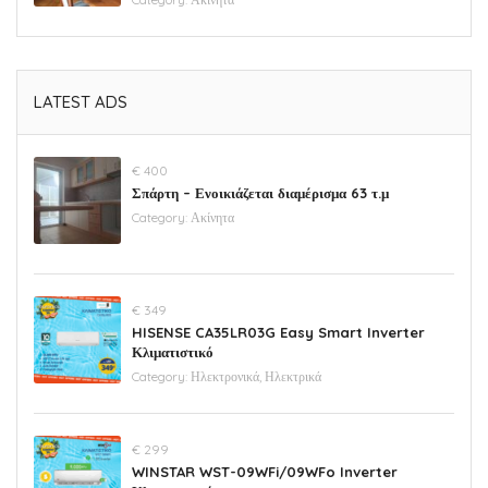
LATEST ADS
€ 400
Σπάρτη – Ενοικιάζεται διαμέρισμα 63 τ.μ
Category:
Ακίνητα
€ 349
HISENSE CA35LR03G Easy Smart Inverter
Κλιματιστικό
Category:
Ηλεκτρονικά, Ηλεκτρικά
€ 299
WINSTAR WST-09WFi/09WFo Inverter